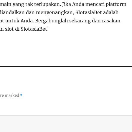
ain yang tak terlupakan. Jika Anda mencari platform
 diandalkan dan menyenangkan, SlotasiaBet adalah
pat untuk Anda. Bergabunglah sekarang dan rasakan
 slot di SlotasiaBet!
 are marked
*