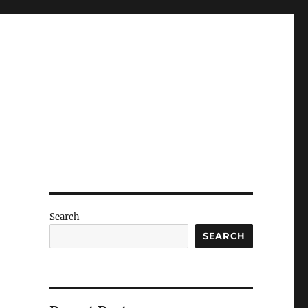
Search
SEARCH