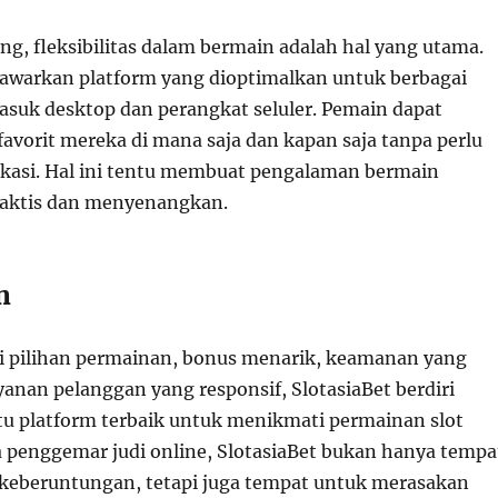
ng, fleksibilitas dalam bermain adalah hal yang utama.
awarkan platform yang dioptimalkan untuk berbagai
asuk desktop dan perangkat seluler. Pemain dapat
avorit mereka di mana saja dan kapan saja tanpa perlu
kasi. Hal ini tentu membuat pengalaman bermain
raktis dan menyenangkan.
n
i pilihan permainan, bonus menarik, keamanan yang
yanan pelanggan yang responsif, SlotasiaBet berdiri
atu platform terbaik untuk menikmati permainan slot
ra penggemar judi online, SlotasiaBet bukan hanya tempa
keberuntungan, tetapi juga tempat untuk merasakan