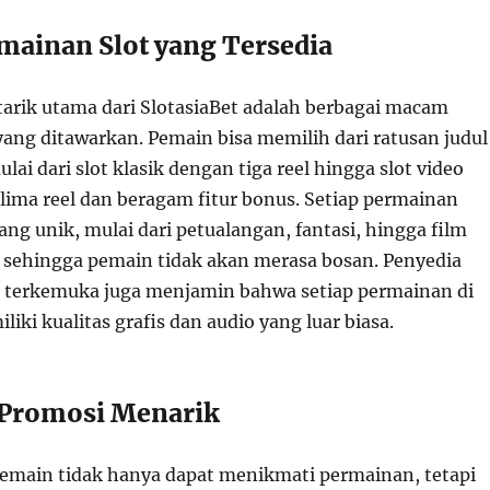
ainan Slot yang Tersedia
 tarik utama dari SlotasiaBet adalah berbagai macam
yang ditawarkan. Pemain bisa memilih dari ratusan judul
lai dari slot klasik dengan tiga reel hingga slot video
ima reel dan beragam fitur bonus. Setiap permainan
ng unik, mulai dari petualangan, fantasi, hingga film
 sehingga pemain tidak akan merasa bosan. Penyedia
 terkemuka juga menjamin bahwa setiap permainan di
liki kualitas grafis dan audio yang luar biasa.
 Promosi Menarik
 pemain tidak hanya dapat menikmati permainan, tetapi