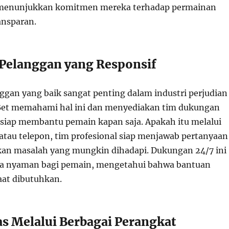
 menunjukkan komitmen mereka terhadap permainan
ansparan.
Pelanggan yang Responsif
ggan yang baik sangat penting dalam industri perjudian
aBet memahami hal ini dan menyediakan tim dukungan
siap membantu pemain kapan saja. Apakah itu melalui
, atau telepon, tim profesional siap menjawab pertanyaan
an masalah yang mungkin dihadapi. Dukungan 24/7 ini
a nyaman bagi pemain, mengetahui bahwa bantuan
saat dibutuhkan.
as Melalui Berbagai Perangkat