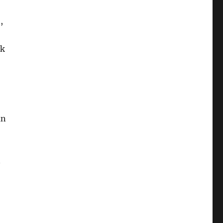
,
ak
an
n