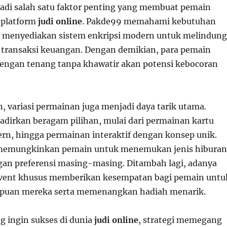
di salah satu faktor penting yang membuat pemain
 platform
judi online
. Pakde99 memahami kebutuhan
 menyediakan sistem enkripsi modern untuk melindung
n transaksi keuangan. Dengan demikian, para pemain
engan tenang tanpa khawatir akan potensi kebocoran
, variasi permainan juga menjadi daya tarik utama.
irkan beragam pilihan, mulai dari permainan kartu
dern, hingga permainan interaktif dengan konsep unik.
memungkinkan pemain untuk menemukan jenis hiburan
gan preferensi masing-masing. Ditambah lagi, adanya
vent khusus memberikan kesempatan bagi pemain untu
uan mereka serta memenangkan hadiah menarik.
g ingin sukses di dunia
judi online
, strategi memegang