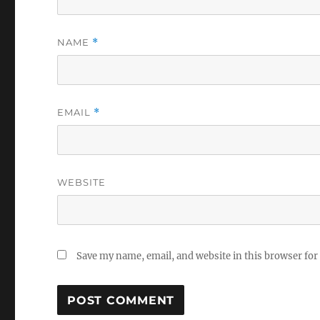
NAME
*
EMAIL
*
WEBSITE
Save my name, email, and website in this browser for