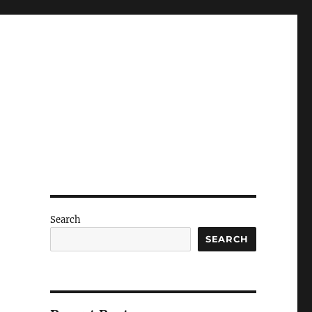
Search
SEARCH