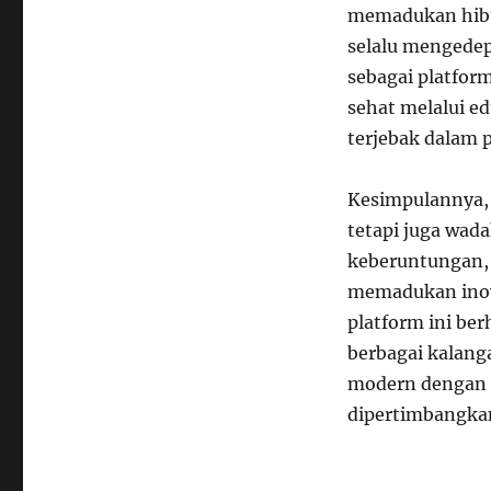
memadukan hibu
selalu mengedep
sebagai platfor
sehat melalui e
terjebak dalam 
Kesimpulannya, 
tetapi juga wad
keberuntungan,
memadukan inova
platform ini be
berbagai kalang
modern dengan s
dipertimbangka