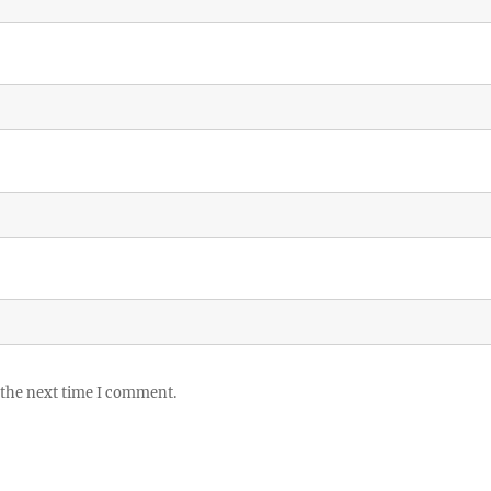
 the next time I comment.