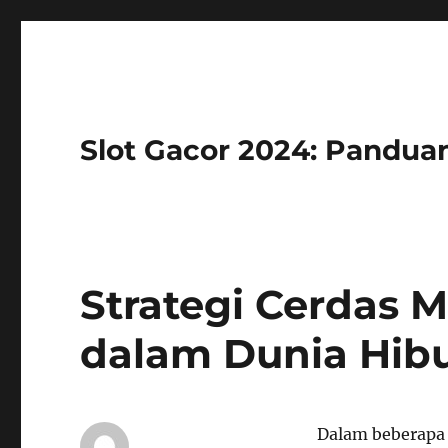
Slot Gacor 2024: Pandua
Strategi Cerdas 
dalam Dunia Hibu
Dalam beberapa 