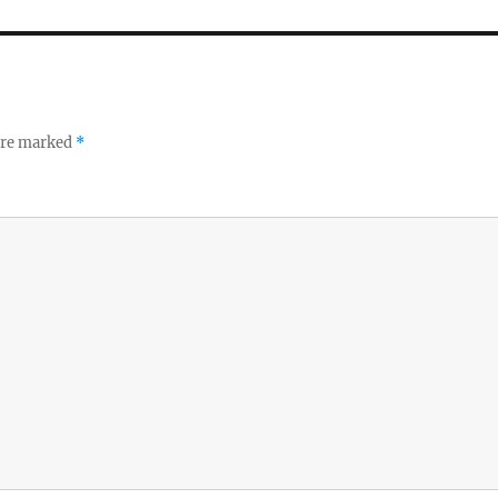
 are marked
*