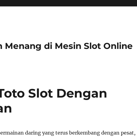
n Menang di Mesin Slot Online
Toto Slot Dengan
an
permainan daring yang terus berkembang dengan pesat,