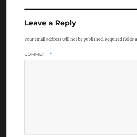
Leave a Reply
Your email address will not be published.
Required fields
COMMENT
*