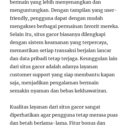
bermain yang lebih menyenangkan dan
menguntungkan. Dengan tampilan yang user-
friendly, pengguna dapat dengan mudah
mengakses berbagai permainan favorit mereka.
Selain itu, situs gacor biasanya dilengkapi
dengan sistem keamanan yang terpercaya,
memastikan setiap transaksi berjalan lancar
dan data pribadi tetap terjaga. Keunggulan lain
dari situs gacor adalah adanya layanan
customer support yang siap membantu kapan
saja, menjadikan pengalaman bermain
semakin nyaman dan bebas kekhawatiran.
Kualitas layanan dari situs gacor sangat
diperhatikan agar pengguna tetap merasa puas
dan betah berlama-lama. Fitur bonus dan