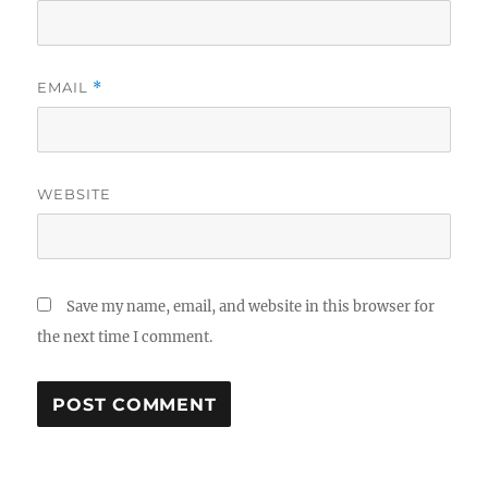
EMAIL
*
WEBSITE
Save my name, email, and website in this browser for
the next time I comment.