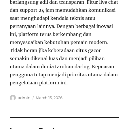
berlangsung adil dan transparan. Fitur live chat
dan support 24 jam memudahkan komunikasi
saat menghadapi kendala teknis atau
pertanyaan lainnya. Dengan berbagai inovasi
ini, platform terus berkembang dan
menyesuaikan kebutuhan pemain modern.
Tidak heran jika keberadaan situs gacor
semakin dikenal luas dan menjadi pilihan
utama dalam dunia taruhan daring. Kepuasan
pengguna tetap menjadi prioritas utama dalam
pengelolaan platform ini.
Author
Posted
admin
March 15, 2026
on