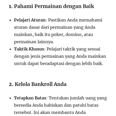
1.
Pahami Permainan dengan Baik
Pelajari Aturan
: Pastikan Anda memahami
aturan dasar dari permainan yang Anda
mainkan, baik itu poker, domino, atau
permainan lainnya.
Taktik Khusus
: Pelajari taktik yang sesuai
dengan jenis permainan yang Anda mainkan
untuk dapat beradaptasi dengan lebih baik.
2.
Kelola Bankroll Anda
Tetapkan Batas
: Tentukan jumlah uang yang
bersedia Anda habiskan dan patuhi batas
tersebut. Ini akan membantu Anda