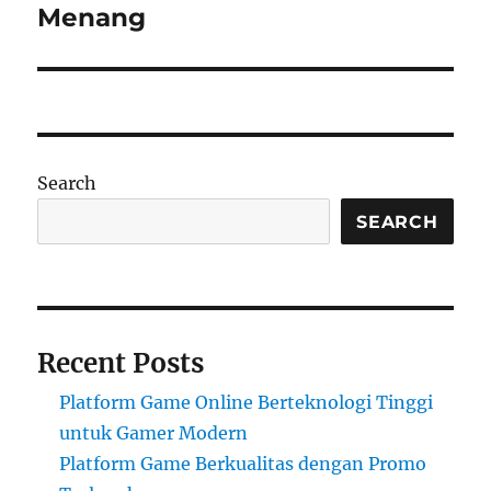
Menang
Search
SEARCH
Recent Posts
Platform Game Online Berteknologi Tinggi
untuk Gamer Modern
Platform Game Berkualitas dengan Promo