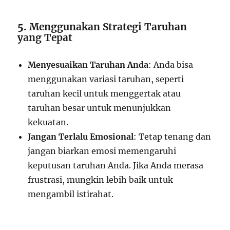
5.
Menggunakan Strategi Taruhan
yang Tepat
Menyesuaikan Taruhan Anda
: Anda bisa
menggunakan variasi taruhan, seperti
taruhan kecil untuk menggertak atau
taruhan besar untuk menunjukkan
kekuatan.
Jangan Terlalu Emosional
: Tetap tenang dan
jangan biarkan emosi memengaruhi
keputusan taruhan Anda. Jika Anda merasa
frustrasi, mungkin lebih baik untuk
mengambil istirahat.