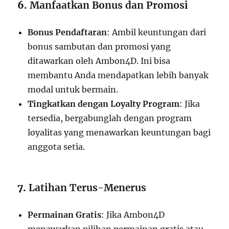
6.
Manfaatkan Bonus dan Promosi
Bonus Pendaftaran
: Ambil keuntungan dari
bonus sambutan dan promosi yang
ditawarkan oleh Ambon4D. Ini bisa
membantu Anda mendapatkan lebih banyak
modal untuk bermain.
Tingkatkan dengan Loyalty Program
: Jika
tersedia, bergabunglah dengan program
loyalitas yang menawarkan keuntungan bagi
anggota setia.
7.
Latihan Terus-Menerus
Permainan Gratis
: Jika Ambon4D