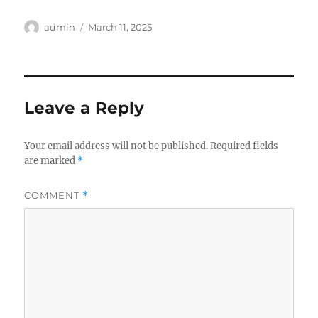
Author
Posted
admin
March 11, 2025
on
Leave a Reply
Your email address will not be published.
Required fields
are marked
*
COMMENT
*