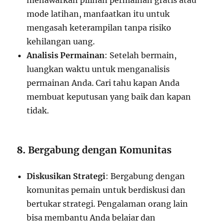
menawarkan pilihan permainan gratis atau
mode latihan, manfaatkan itu untuk
mengasah keterampilan tanpa risiko
kehilangan uang.
Analisis Permainan
: Setelah bermain,
luangkan waktu untuk menganalisis
permainan Anda. Cari tahu kapan Anda
membuat keputusan yang baik dan kapan
tidak.
8.
Bergabung dengan Komunitas
Diskusikan Strategi
: Bergabung dengan
komunitas pemain untuk berdiskusi dan
bertukar strategi. Pengalaman orang lain
bisa membantu Anda belajar dan