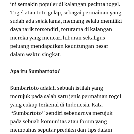
ini semakin populer di kalangan pecinta togel.
Togel atau toto gelap, sebagai permainan yang
sudah ada sejak lama, memang selalu memiliki
daya tarik tersendiri, terutama di kalangan
mereka yang mencari hiburan sekaligus
peluang mendapatkan keuntungan besar
dalam waktu singkat.
Apa itu Sumbartoto?
Sumbartoto adalah sebuah istilah yang
merujuk pada salah satu jenis permainan togel
yang cukup terkenal di Indonesia. Kata
“Sumbartoto” sendiri sebenarnya merujuk
pada sebuah komunitas atau forum yang
membahas seputar prediksi dan tips dalam