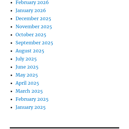
February 2026
January 2026
December 2025
November 2025
October 2025
September 2025
August 2025
July 2025
June 2025
May 2025
April 2025
March 2025
February 2025
January 2025