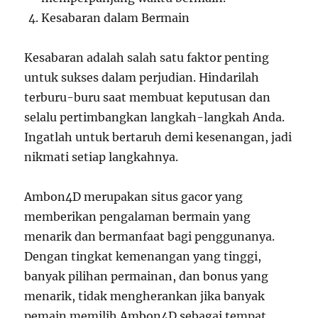
Kesabaran dalam Bermain
Kesabaran adalah salah satu faktor penting
untuk sukses dalam perjudian. Hindarilah
terburu-buru saat membuat keputusan dan
selalu pertimbangkan langkah-langkah Anda.
Ingatlah untuk bertaruh demi kesenangan, jadi
nikmati setiap langkahnya.
Ambon4D merupakan situs gacor yang
memberikan pengalaman bermain yang
menarik dan bermanfaat bagi penggunanya.
Dengan tingkat kemenangan yang tinggi,
banyak pilihan permainan, dan bonus yang
menarik, tidak mengherankan jika banyak
pemain memilih Ambon4D sebagai tempat