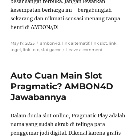
besar sangat terbuka. Jangan lewatkan
kesempatan berharga ini—bergabunglah
sekarang dan nikmati sensasi menang tanpa
henti di AMBON4D!
Posted
Tags
May 17, 2025
ambon4d
,
link alternatif
,
link slot
,
link
on
on
togel
,
link toto
,
slot gacor
Leave a comment
AMBON4D
–
Situs
Auto Cuan Main Slot
Resmi
Jackpot
Pragmatic? AMBON4D
Tanpa
Jawabannya
Tunggu
Dalam dunia slot online, Pragmatic Play adalah
nama yang sudah akrab di telinga para
penggemar judi digital. Dikenal karena grafis