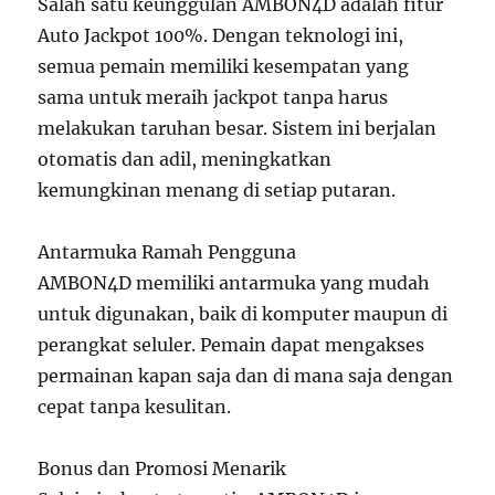
Salah satu keunggulan AMBON4D adalah fitur
Auto Jackpot 100%. Dengan teknologi ini,
semua pemain memiliki kesempatan yang
sama untuk meraih jackpot tanpa harus
melakukan taruhan besar. Sistem ini berjalan
otomatis dan adil, meningkatkan
kemungkinan menang di setiap putaran.
Antarmuka Ramah Pengguna
AMBON4D memiliki antarmuka yang mudah
untuk digunakan, baik di komputer maupun di
perangkat seluler. Pemain dapat mengakses
permainan kapan saja dan di mana saja dengan
cepat tanpa kesulitan.
Bonus dan Promosi Menarik