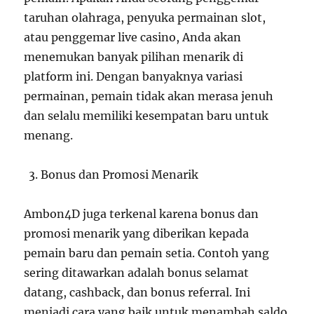
taruhan olahraga, penyuka permainan slot,
atau penggemar live casino, Anda akan
menemukan banyak pilihan menarik di
platform ini. Dengan banyaknya variasi
permainan, pemain tidak akan merasa jenuh
dan selalu memiliki kesempatan baru untuk
menang.
Bonus dan Promosi Menarik
Ambon4D juga terkenal karena bonus dan
promosi menarik yang diberikan kepada
pemain baru dan pemain setia. Contoh yang
sering ditawarkan adalah bonus selamat
datang, cashback, dan bonus referral. Ini
menjadi cara yang baik untuk menambah saldo