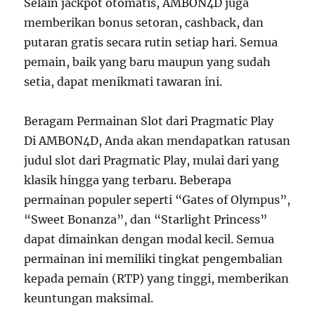
Selain jackpot otomatis, AMBON4D juga
memberikan bonus setoran, cashback, dan
putaran gratis secara rutin setiap hari. Semua
pemain, baik yang baru maupun yang sudah
setia, dapat menikmati tawaran ini.
Beragam Permainan Slot dari Pragmatic Play
Di AMBON4D, Anda akan mendapatkan ratusan
judul slot dari Pragmatic Play, mulai dari yang
klasik hingga yang terbaru. Beberapa
permainan populer seperti “Gates of Olympus”,
“Sweet Bonanza”, dan “Starlight Princess”
dapat dimainkan dengan modal kecil. Semua
permainan ini memiliki tingkat pengembalian
kepada pemain (RTP) yang tinggi, memberikan
keuntungan maksimal.