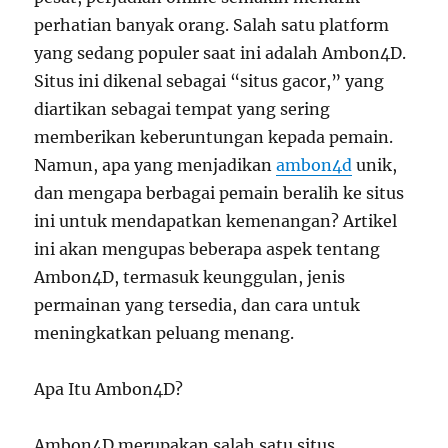
perhatian banyak orang. Salah satu platform
yang sedang populer saat ini adalah Ambon4D.
Situs ini dikenal sebagai “situs gacor,” yang
diartikan sebagai tempat yang sering
memberikan keberuntungan kepada pemain.
Namun, apa yang menjadikan
ambon4d
unik,
dan mengapa berbagai pemain beralih ke situs
ini untuk mendapatkan kemenangan? Artikel
ini akan mengupas beberapa aspek tentang
Ambon4D, termasuk keunggulan, jenis
permainan yang tersedia, dan cara untuk
meningkatkan peluang menang.
Apa Itu Ambon4D?
Ambon4D merupakan salah satu situs