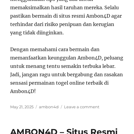
memaksimalkan hasil taruhan mereka. Selalu
pastikan bermain di situs resmi Ambon4D agar
terhindar dari risiko penipuan dan kerugian
yang tidak diinginkan.
Dengan memahami cara bermain dan
memanfaatkan keunggulan Ambon4D, peluang
untuk menang tentu semakin terbuka lebar.
Jadi, jangan ragu untuk bergabung dan rasakan
sensasi permainan togel online terbaik di
Ambon4D!
Posted
Tags
on
May 21, 2025
ambon4d
Leave a comment
on
Panduan
Lengkap
dan
AMBON4D – Situs Resmi
Terpercaya