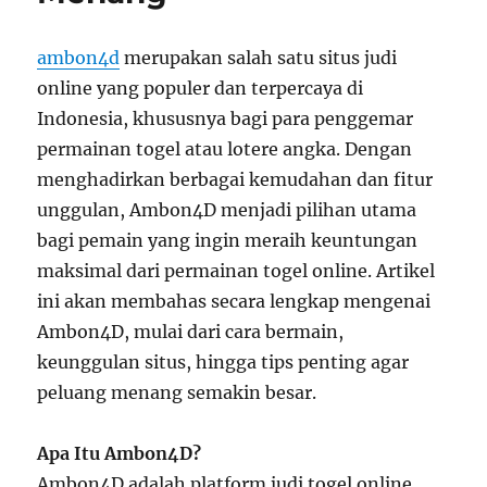
ambon4d
merupakan salah satu situs judi
online yang populer dan terpercaya di
Indonesia, khususnya bagi para penggemar
permainan togel atau lotere angka. Dengan
menghadirkan berbagai kemudahan dan fitur
unggulan, Ambon4D menjadi pilihan utama
bagi pemain yang ingin meraih keuntungan
maksimal dari permainan togel online. Artikel
ini akan membahas secara lengkap mengenai
Ambon4D, mulai dari cara bermain,
keunggulan situs, hingga tips penting agar
peluang menang semakin besar.
Apa Itu Ambon4D?
Ambon4D adalah platform judi togel online