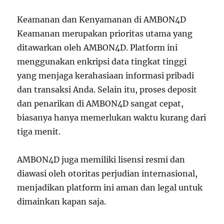
Keamanan dan Kenyamanan di AMBON4D
Keamanan merupakan prioritas utama yang
ditawarkan oleh AMBON4D. Platform ini
menggunakan enkripsi data tingkat tinggi
yang menjaga kerahasiaan informasi pribadi
dan transaksi Anda. Selain itu, proses deposit
dan penarikan di AMBON4D sangat cepat,
biasanya hanya memerlukan waktu kurang dari
tiga menit.
AMBON4D juga memiliki lisensi resmi dan
diawasi oleh otoritas perjudian internasional,
menjadikan platform ini aman dan legal untuk
dimainkan kapan saja.