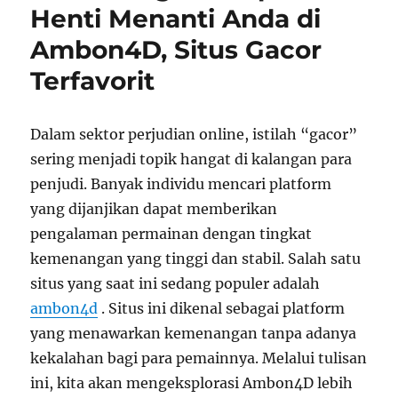
di
Henti Menanti Anda di
Ambon4D,
Ambon4D, Situs Gacor
Situs
Gacor
Terfavorit
Pilihan
para
Pemain
Dalam sektor perjudian online, istilah “gacor”
sering menjadi topik hangat di kalangan para
penjudi. Banyak individu mencari platform
yang dijanjikan dapat memberikan
pengalaman permainan dengan tingkat
kemenangan yang tinggi dan stabil. Salah satu
situs yang saat ini sedang populer adalah
ambon4d
. Situs ini dikenal sebagai platform
yang menawarkan kemenangan tanpa adanya
kekalahan bagi para pemainnya. Melalui tulisan
ini, kita akan mengeksplorasi Ambon4D lebih