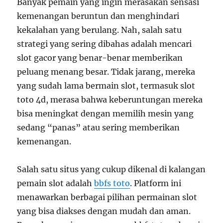
Banyak pemain yang ingin merasakan sensasi
kemenangan beruntun dan menghindari
kekalahan yang berulang. Nah, salah satu
strategi yang sering dibahas adalah mencari
slot gacor yang benar-benar memberikan
peluang menang besar. Tidak jarang, mereka
yang sudah lama bermain slot, termasuk slot
toto 4d, merasa bahwa keberuntungan mereka
bisa meningkat dengan memilih mesin yang
sedang “panas” atau sering memberikan
kemenangan.
Salah satu situs yang cukup dikenal di kalangan
pemain slot adalah
bbfs toto
. Platform ini
menawarkan berbagai pilihan permainan slot
yang bisa diakses dengan mudah dan aman.