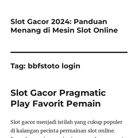
Slot Gacor 2024: Panduan
Menang di Mesin Slot Online
Tag:
bbfstoto login
Slot Gacor Pragmatic
Play Favorit Pemain
Slot gacor menjadi istilah yang cukup populer
di kalangan pecinta permainan slot online.