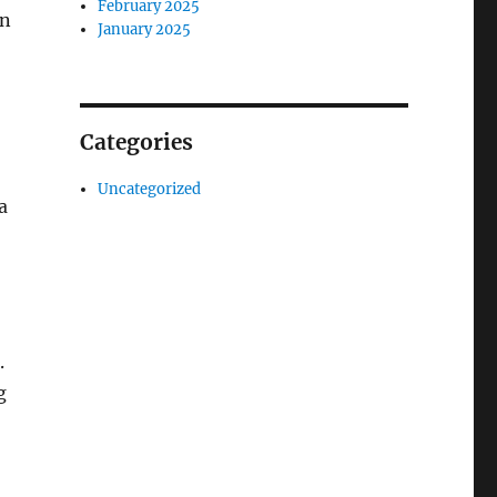
February 2025
an
January 2025
Categories
Uncategorized
a
.
g