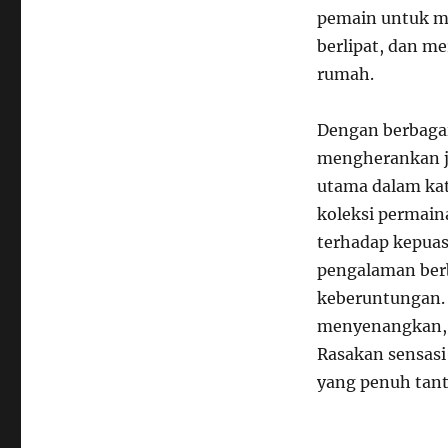
pemain untuk 
berlipat, dan m
rumah.
Dengan berbagai 
mengherankan ji
utama dalam kate
koleksi permain
terhadap kepuas
pengalaman ber
keberuntungan. 
menyenangkan, B
Rasakan sensasi
yang penuh tant