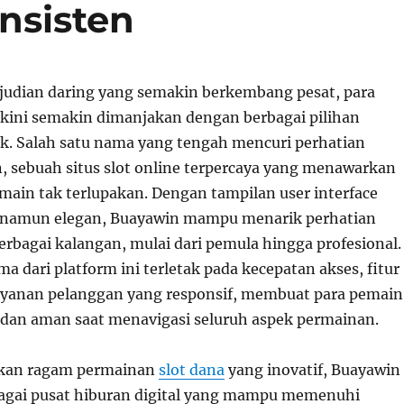
nsisten
judian daring yang semakin berkembang pesat, para
 kini semakin dimanjakan dengan berbagai pilihan
k. Salah satu nama yang tengah mencuri perhatian
, sebuah situs slot online terpercaya yang menawarkan
ain tak terlupakan. Dengan tampilan user interface
 namun elegan, Buayawin mampu menarik perhatian
erbagai kalangan, mulai dari pemula hingga profesional.
 dari platform ini terletak pada kecepatan akses, fitur
layanan pelanggan yang responsif, membuat para pemain
dan aman saat menavigasi seluruh aspek permainan.
kan ragam permainan
slot dana
yang inovatif, Buayawin
bagai pusat hiburan digital yang mampu memenuhi