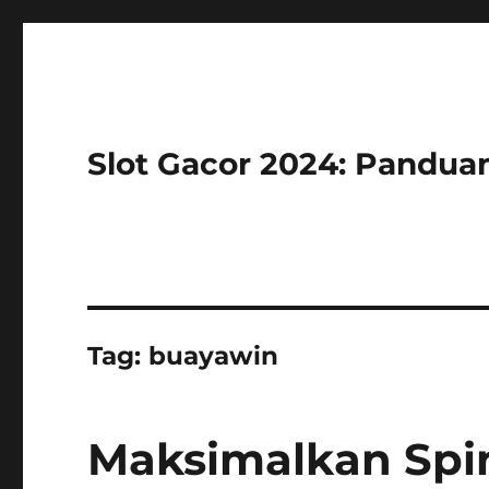
Slot Gacor 2024: Pandua
Tag:
buayawin
Maksimalkan Spin