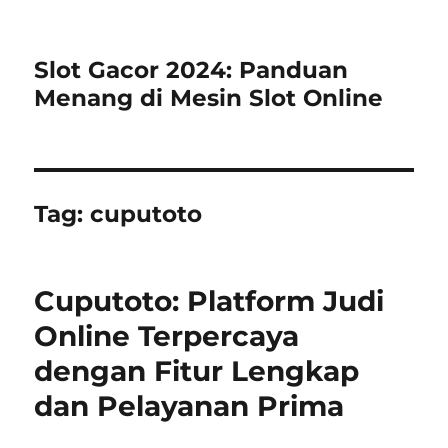
Slot Gacor 2024: Panduan
Menang di Mesin Slot Online
Tag:
cuputoto
Cuputoto: Platform Judi
Online Terpercaya
dengan Fitur Lengkap
dan Pelayanan Prima