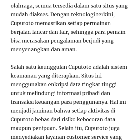
olahraga, semua tersedia dalam satu situs yang
mudah diakses. Dengan teknologi terkini,
Cuputoto memastikan setiap permainan
berjalan lancar dan fair, sehingga para pemain
bisa merasakan pengalaman berjudi yang
menyenangkan dan aman.
Salah satu keunggulan Cuputoto adalah sistem
keamanan yang diterapkan. Situs ini
menggunakan enkripsi data tingkat tinggi
untuk melindungi informasi pribadi dan
transaksi keuangan para penggunanya. Hal ini
menjadi jaminan bahwa setiap aktivitas di
Cuputoto bebas dari risiko kebocoran data
maupun penipuan. Selain itu, Cuputoto juga
menyediakan layanan customer service yang