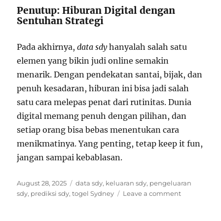
Penutup: Hiburan Digital dengan
Sentuhan Strategi
Pada akhirnya,
data sdy
hanyalah salah satu
elemen yang bikin judi online semakin
menarik. Dengan pendekatan santai, bijak, dan
penuh kesadaran, hiburan ini bisa jadi salah
satu cara melepas penat dari rutinitas. Dunia
digital memang penuh dengan pilihan, dan
setiap orang bisa bebas menentukan cara
menikmatinya. Yang penting, tetap keep it fun,
jangan sampai kebablasan.
Posted
Tags
August 28, 2025
data sdy
,
keluaran sdy
,
pengeluaran
on
on
sdy
,
prediksi sdy
,
togel Sydney
Leave a comment
Menikmati
Dunia