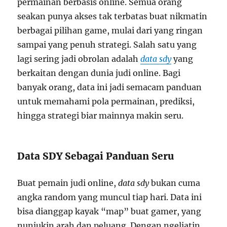
permainan berbasis online. Semua orang
seakan punya akses tak terbatas buat nikmatin
berbagai pilihan game, mulai dari yang ringan
sampai yang penuh strategi. Salah satu yang
lagi sering jadi obrolan adalah
data sdy
yang
berkaitan dengan dunia judi online. Bagi
banyak orang, data ini jadi semacam panduan
untuk memahami pola permainan, prediksi,
hingga strategi biar mainnya makin seru.
Data SDY Sebagai Panduan Seru
Buat pemain judi online,
data sdy
bukan cuma
angka random yang muncul tiap hari. Data ini
bisa dianggap kayak “map” buat gamer, yang
nunjukin arah dan peluang. Dengan ngeliatin