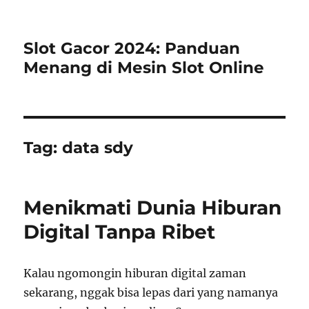
Slot Gacor 2024: Panduan
Menang di Mesin Slot Online
Tag:
data sdy
Menikmati Dunia Hiburan
Digital Tanpa Ribet
Kalau ngomongin hiburan digital zaman
sekarang, nggak bisa lepas dari yang namanya