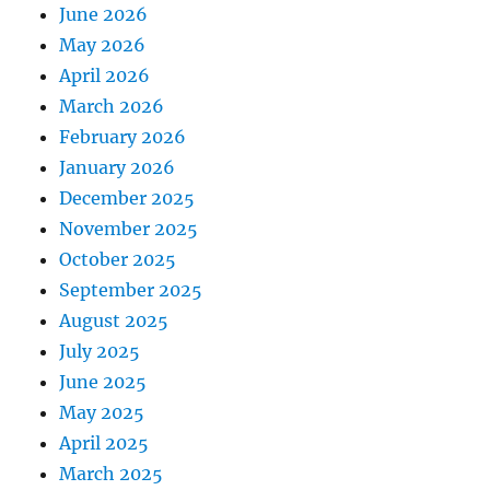
June 2026
May 2026
April 2026
March 2026
February 2026
January 2026
December 2025
November 2025
October 2025
September 2025
August 2025
July 2025
June 2025
May 2025
April 2025
March 2025