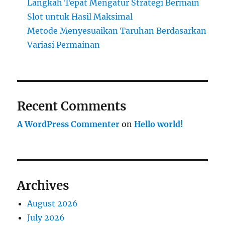
Langkah Tepat Mengatur Strategi Bermain
Slot untuk Hasil Maksimal
Metode Menyesuaikan Taruhan Berdasarkan
Variasi Permainan
Recent Comments
A WordPress Commenter
on
Hello world!
Archives
August 2026
July 2026