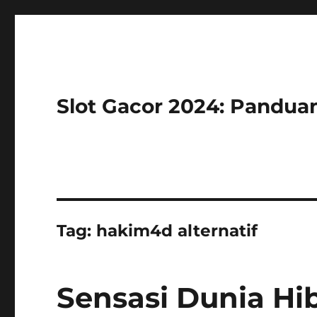
Slot Gacor 2024: Pandua
Tag:
hakim4d alternatif
Sensasi Dunia Hi