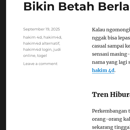
Bikin Betah Ber
Posted
September 19, 2025
Kalau ngomongi
on
Tags
hakim 4d
,
hakim4d
,
nggak bisa lepa
hakim4d alternatif
,
casual sampai ke
hakim4d login
,
judi
sensasi masing-
online
,
togel
nama yang lagi s
on
Leave a comment
Sensasi
hakim 4d
.
Dunia
Hiburan
Digital
Tren Hibur
yang
Bikin
Betah
Perkembangan te
Berlama-
lama
orang-orang kal
sekarang tingga