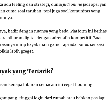
a adu feeling dan strategi, dunia
judi online
jadi opsi yan
kan cuma soal taruhan, tapi juga soal komunitas yang
lamnya.
ya, hadir dengan nuansa yang beda. Platform ini berhas
ra hiburan digital dengan adrenalin kompetitif. Buat
 rasanya mirip kayak main game tapi ada bonus sensasi
ikin lebih greget.
yak yang Tertarik?
asan kenapa hiburan semacam ini cepat booming:
gampang, tinggal login dari rumah atau bahkan pas lagi