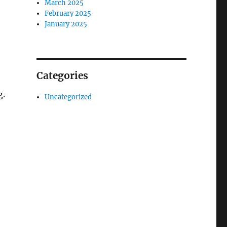
March 2025
February 2025
January 2025
Categories
g.
Uncategorized