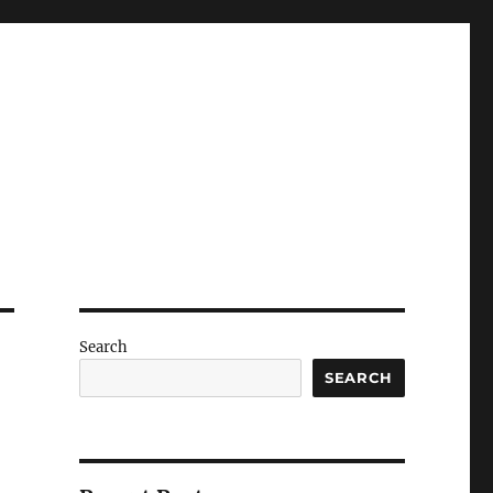
Search
SEARCH