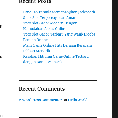
Recent Posts
Panduan Pemula Memenangkan Jackpot di
Situs Slot Terpercaya dan Aman
Toto Slot Gacor Modern Dengan
di
Kemudahan Akses Online
Toto Slot Gacor Terbaru Yang Wajib Dicoba
Pemain Online
Main Game Online Hits Dengan Beragam
Pilihan Menarik
tu
Rasakan Hiburan Game Online Terbaru
dengan Bonus Menarik
n
Recent Comments
A WordPress Commenter
on
Hello world!
an