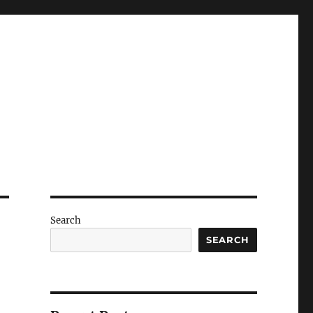
Search
SEARCH