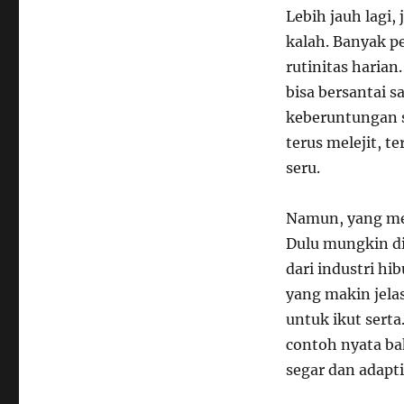
Lebih jauh lagi,
kalah. Banyak p
rutinitas harian
bisa bersantai 
keberuntungan se
terus melejit, 
seru.
Namun, yang men
Dulu mungkin di
dari industri hi
yang makin jela
untuk ikut serta
contoh nyata ba
segar dan adapti