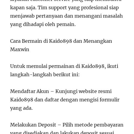
kapan saja. Tim support yang profesional siap
menjawab pertanyaan dan menangani masalah
yang dihadapi oleh pemain.
Cara Bermain di Kaido898 dan Menangkan
Maxwin
Untuk memulai permainan di Kaido898, ikuti
langkah-langkah berikut ini:
Mendaftar Akun – Kunjungi website resmi
Kaido898 dan daftar dengan mengisi formulir
yang ada.
Melakukan Deposit – Pilih metode pembayaran
yang disediakan dan lakukan deposit sesuai