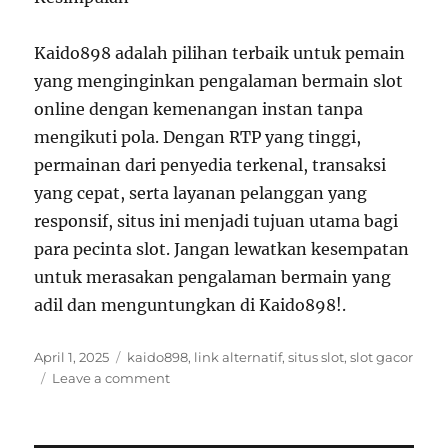
Kaido898 adalah pilihan terbaik untuk pemain
yang menginginkan pengalaman bermain slot
online dengan kemenangan instan tanpa
mengikuti pola. Dengan RTP yang tinggi,
permainan dari penyedia terkenal, transaksi
yang cepat, serta layanan pelanggan yang
responsif, situs ini menjadi tujuan utama bagi
para pecinta slot. Jangan lewatkan kesempatan
untuk merasakan pengalaman bermain yang
adil dan menguntungkan di Kaido898!.
Posted
Tags
April 1, 2025
kaido898
,
link alternatif
,
situs slot
,
slot gacor
on
on
Leave a comment
Slot
Online
Terbaik?