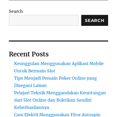
Kaido898
Situs
Search
Slot
Menang
SEARCH
Instan
Tanpa
Pola
Langsung
Maxwin
Recent Posts
Jawabannya
Keunggulan Menggunakan Aplikasi Mobile
Untuk Bermain Slot
Tips Menjadi Pemain Poker Online yang
Disegani Lawan
Pelajari Teknik Menggandakan Keuntungan
dari Slot Online dan Buktikan Sendiri
Keberhasilannya
Cara Efektif Menggunakan Fitur Autospin