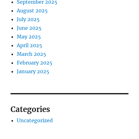
September 2025
August 2025
July 2025
June 2025
May 2025
April 2025
March 2025
February 2025
January 2025
Categories
Uncategorized