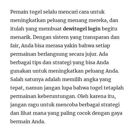
Pemain togel selalu mencari cara untuk
meningkatkan peluang menang mereka, dan
itulah yang membuat
dewitogel login
begitu
menarik. Dengan sistem yang transparan dan
fair, Anda bisa merasa yakin bahwa setiap
permainan berlangsung secara jujur. Ada
berbagai tips dan strategi yang bisa Anda
gunakan untuk meningkatkan peluang Anda.
Salah satunya adalah memilih angka yang
tepat, namun jangan lupa bahwa togel tetaplah
permainan keberuntungan. Oleh karena itu,
jangan ragu untuk mencoba berbagai strategi
dan lihat mana yang paling cocok dengan gaya
bermain Anda.