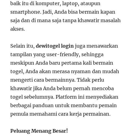
baik itu di komputer, laptop, ataupun
smartphone. Jadi, Anda bisa bermain kapan
saja dan di mana saja tanpa khawatir masalah
akses.
Selain itu,
dewitogel login
juga menawarkan
tampilan yang user-friendly, sehingga
meskipun Anda baru pertama kali bermain
togel, Anda akan merasa nyaman dan mudah
mengerti cara bermainnya. Tidak perlu
khawatir jika Anda belum pernah mencoba
togel sebelumnya. Platform ini menyediakan
berbagai panduan untuk membantu pemain
pemula memahami cara kerja permainan.
Peluang Menang Besar!