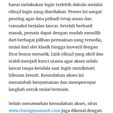
harus melakukan login terlebih dahulu melalui
ollo4d login yang disediakan. Proses ini sangat
penting agar data pribadi tetap aman dan
transaksi berjalan lancar. Setelah berhasil
masuk, pemain dapat dengan mudah memilih
dari berbagai pilihan permainan yang tersedia,
mulai dari slot klasik hingga inovatif dengan
fitur bonus menarik. Link ollo4d yang aktif dan
stabil menjadi kunci utama agar akses selalu
lancar tanpa kendala saat ingin menikmati
hiburan favorit. Kemudahan akses ini
menambah kenyamanan dan mempercepat
langkah untuk mulai bermain.
Selain menawarkan kemudahan akses, situs
www.therapysummit.com
juga dikenal dengan