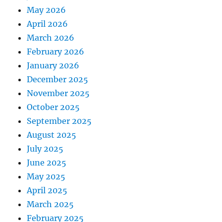
May 2026
April 2026
March 2026
February 2026
January 2026
December 2025
November 2025
October 2025
September 2025
August 2025
July 2025
June 2025
May 2025
April 2025
March 2025
February 2025