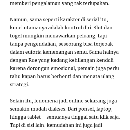
memberi pengalaman yang tak terlupakan.
Namun, sama seperti karakter di serial itu,
kunci utamanya adalah kontrol diri. Slot dan
togel mungkin menawarkan peluang, tapi
tanpa pengendalian, seseorang bisa terjebak
dalam euforia kemenangan semu. Sama halnya
dengan Rue yang kadang kehilangan kendali
karena dorongan emosional, pemain juga perlu
tahu kapan harus berhenti dan menata ulang
strategi.
Selain itu, fenomena judi online sekarang juga
semakin mudah diakses. Dari ponsel, laptop,
hingga tablet—semuanya tinggal satu klik saja.
Tapi di sisi lain, kemudahan ini juga jadi