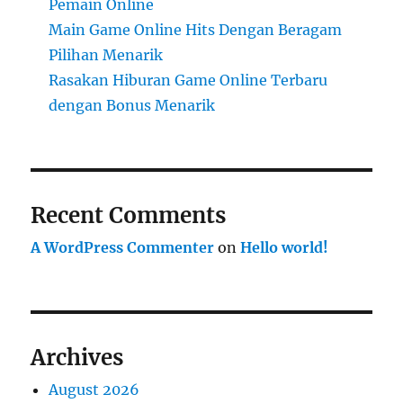
Pemain Online
Main Game Online Hits Dengan Beragam
Pilihan Menarik
Rasakan Hiburan Game Online Terbaru
dengan Bonus Menarik
Recent Comments
A WordPress Commenter
on
Hello world!
Archives
August 2026