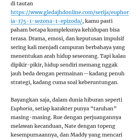
di tautan
https://www.gledajhdonline.com/serija/euphor
ia-175-1-sezona-1-epizoda/
, kamu pasti
paham betapa kompleksnya kehidupan bisa
terasa. Drama, emosi, dan keputusan impulsif
sering kali menjadi campuran berbahaya yang
menentukan arah hidup seseorang. Tapi kalau
dipikir-pikir, hidup sendiri memang nggak
jauh beda dengan permainan—kadang penuh
strategi, kadang cuma soal keberuntungan.
Bayangkan saja, dalam dunia hiburan seperti
Euphoria
, setiap karakter punya “taruhan”
masing-masing. Rue dengan perjuangannya
melawan kecanduan, Nate dengan topeng
kesempurnaannya, dan Maddy yang mencari