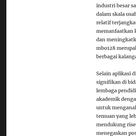
industri besar s
dalam skala usa
relatif terjangk
memanfaatkan k
dan meningkatka
mbo128 merupak
berbagai kalang
Selain aplikasi
signifikan di bi
lembaga pendidi
akademik dengan
untuk menganali
temuan yang leb
mendukung rise
menegaskan posis