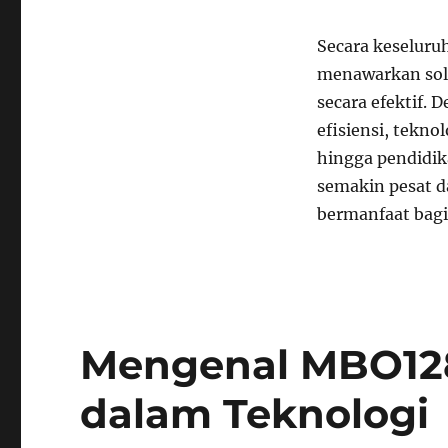
Secara keseluru
menawarkan sol
secara efektif. 
efisiensi, tekno
hingga pendidi
semakin pesat d
bermanfaat bagi
Mengenal MBO128:
dalam Teknologi