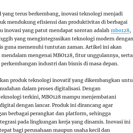
al yang terus berkembang, inovasi teknologi menjadi
uk mendukung efisiensi dan produktivitas di berbagai
atu inovasi yang patut mendapat sorotan adalah
mbo128
,
anggih yang mengintegrasikan teknologi modern denga
s guna memenuhi tuntutan zaman. Artikel ini akan
a mendalam mengenai MBO128, fitur unggulannya, serta
perkembangan industri dan bisnis di masa depan.
an produk teknologi inovatif yang dikembangkan untu
dahan dalam proses digitalisasi. Dengan
eknologi terkini, MBO128 mampu menjembatani
digital dengan lancar. Produk ini dirancang agar
an berbagai perangkat dan platform, sehingga
grasi pada lingkungan kerja yang dinamis. Inovasi ini
 tepat bagi perusahaan maupun usaha kecil dan