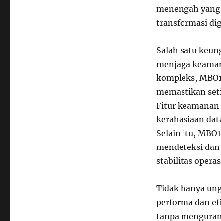
menengah yang i
transformasi dig
Salah satu keu
menjaga keamana
kompleks, MBO12
memastikan seti
Fitur keamanan 
kerahasiaan data
Selain itu, MBO
mendeteksi dan
stabilitas opera
Tidak hanya un
performa dan efi
tanpa mengurang