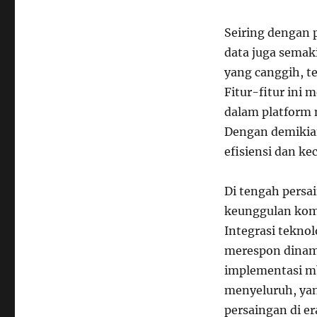
Seiring dengan
data juga semak
yang canggih, te
Fitur-fitur ini
dalam platform 
Dengan demikian
efisiensi dan ke
Di tengah persa
keunggulan kompe
Integrasi tekno
merespon dinami
implementasi mb
menyeluruh, ya
persaingan di era