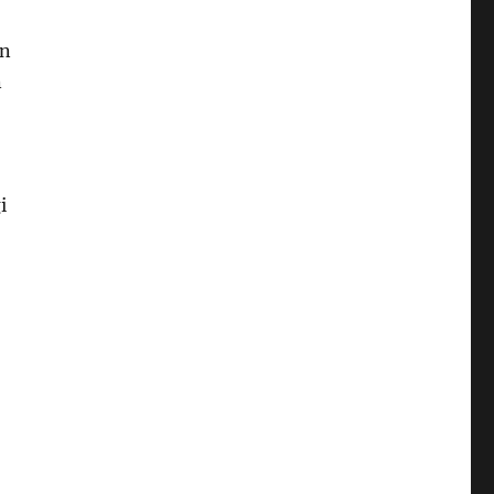
an
n
i