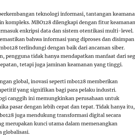
 perkembangan teknologi informasi, tantangan keaman
in kompleks. MBO128 dilengkapi dengan fitur keamana
rmasuk enkripsi data dan sistem otentikasi multi-level.
 memastikan bahwa informasi yang diproses dan disimpan
mbo128 terlindungi dengan baik dari ancaman siber.
, pengguna tidak hanya mendapatkan manfaat dari seg
cepatan, tetapi juga jaminan keamanan yang tinggi.
ingan global, inovasi seperti mbo128 memberikan
titif yang signifikan bagi para pelaku industri.
logi canggih ini memungkinkan perusahaan untuk
ka pasar dengan lebih cepat dan tepat. Tidak hanya itu,
o128 juga mendukung transformasi digital secara
ng merupakan kunci utama dalam memenangkan
 globalisasi.