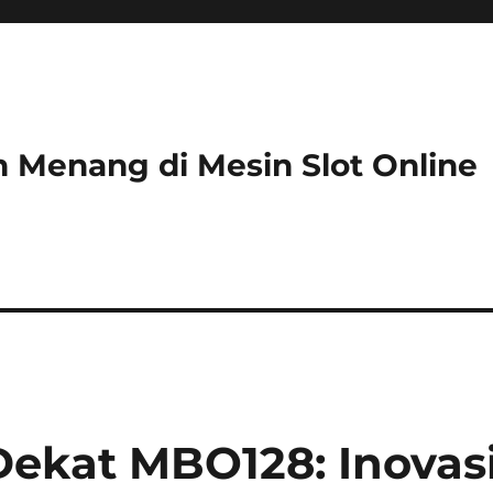
n Menang di Mesin Slot Online
ekat MBO128: Inovas