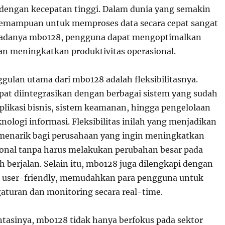
 dengan kecepatan tinggi. Dalam dunia yang semakin
, kemampuan untuk memproses data secara cepat sangat
n adanya mbo128, pengguna dapat mengoptimalkan
dan meningkatkan produktivitas operasional.
ggulan utama dari mbo128 adalah fleksibilitasnya.
apat diintegrasikan dengan berbagai sistem yang sudah
aplikasi bisnis, sistem keamanan, hingga pengelolaan
knologi informasi. Fleksibilitas inilah yang menjadikan
menarik bagi perusahaan yang ingin meningkatkan
sional tanpa harus melakukan perubahan besar pada
h berjalan. Selain itu, mbo128 juga dilengkapi dengan
 user-friendly, memudahkan para pengguna untuk
turan dan monitoring secara real-time.
asinya, mbo128 tidak hanya berfokus pada sektor