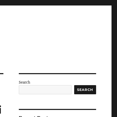
Search
SEARCH
i