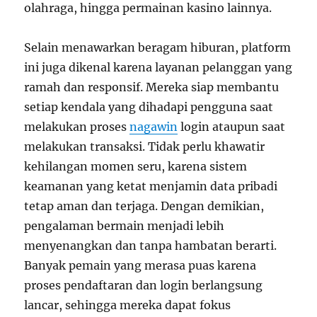
olahraga, hingga permainan kasino lainnya.
Selain menawarkan beragam hiburan, platform
ini juga dikenal karena layanan pelanggan yang
ramah dan responsif. Mereka siap membantu
setiap kendala yang dihadapi pengguna saat
melakukan proses
nagawin
login ataupun saat
melakukan transaksi. Tidak perlu khawatir
kehilangan momen seru, karena sistem
keamanan yang ketat menjamin data pribadi
tetap aman dan terjaga. Dengan demikian,
pengalaman bermain menjadi lebih
menyenangkan dan tanpa hambatan berarti.
Banyak pemain yang merasa puas karena
proses pendaftaran dan login berlangsung
lancar, sehingga mereka dapat fokus