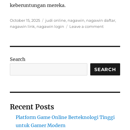
keberuntungan mereka.
Posted
Tags
October 15, 2025
judi online
,
nagawin
,
nagawin daftar
,
on
on
nagawin link
,
nagawin login
Leave a comment
Menjelajahi
Hiburan
Seru
di
Satu
Search
Tempat
Penuh
SEARCH
Keberuntung
Recent Posts
Platform Game Online Berteknologi Tinggi
untuk Gamer Modern