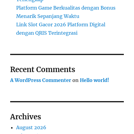
Platform Game Berkualitas dengan Bonus
Menarik Sepanjang Waktu
Link Slot Gacor 2026 Platform Digital
dengan QRIS Terintegrasi
Recent Comments
A WordPress Commenter
on
Hello world!
Archives
August 2026