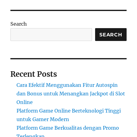
Santai,
Cuan
Mengalir
Tanpa
Search
Batas
SEARCH
Recent Posts
Cara Efektif Menggunakan Fitur Autospin
dan Bonus untuk Menangkan Jackpot di Slot
Online
Platform Game Online Berteknologi Tinggi
untuk Gamer Modern
Platform Game Berkualitas dengan Promo
Terlengkap