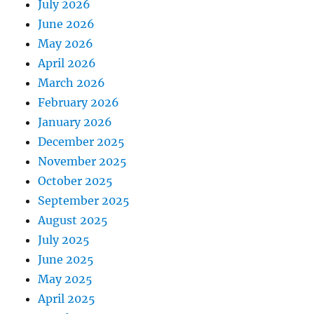
July 2026
June 2026
May 2026
April 2026
March 2026
February 2026
January 2026
December 2025
November 2025
October 2025
September 2025
August 2025
July 2025
June 2025
May 2025
April 2025