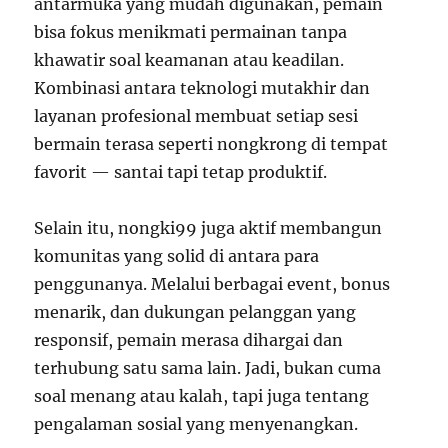
antarmuka yang mudah digunakan, pemain
bisa fokus menikmati permainan tanpa
khawatir soal keamanan atau keadilan.
Kombinasi antara teknologi mutakhir dan
layanan profesional membuat setiap sesi
bermain terasa seperti nongkrong di tempat
favorit — santai tapi tetap produktif.
Selain itu, nongki99 juga aktif membangun
komunitas yang solid di antara para
penggunanya. Melalui berbagai event, bonus
menarik, dan dukungan pelanggan yang
responsif, pemain merasa dihargai dan
terhubung satu sama lain. Jadi, bukan cuma
soal menang atau kalah, tapi juga tentang
pengalaman sosial yang menyenangkan.