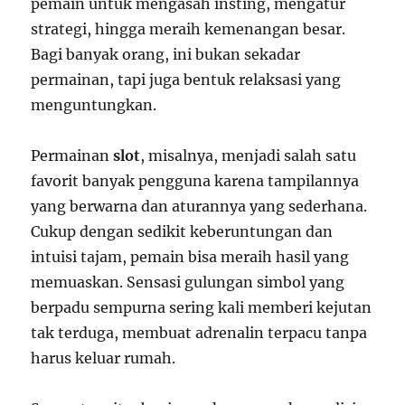
pemain untuk mengasah insting, mengatur
strategi, hingga meraih kemenangan besar.
Bagi banyak orang, ini bukan sekadar
permainan, tapi juga bentuk relaksasi yang
menguntungkan.
Permainan
slot
, misalnya, menjadi salah satu
favorit banyak pengguna karena tampilannya
yang berwarna dan aturannya yang sederhana.
Cukup dengan sedikit keberuntungan dan
intuisi tajam, pemain bisa meraih hasil yang
memuaskan. Sensasi gulungan simbol yang
berpadu sempurna sering kali memberi kejutan
tak terduga, membuat adrenalin terpacu tanpa
harus keluar rumah.