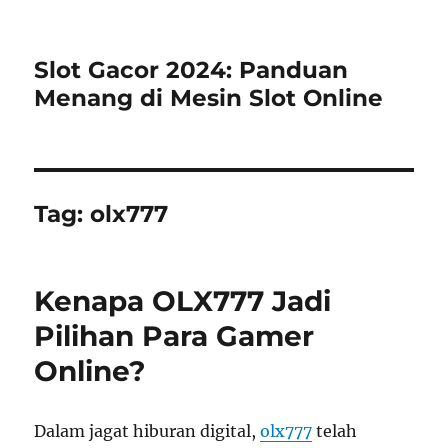
Slot Gacor 2024: Panduan
Menang di Mesin Slot Online
Tag:
olx777
Kenapa OLX777 Jadi
Pilihan Para Gamer
Online?
Dalam jagat hiburan digital,
olx777
telah