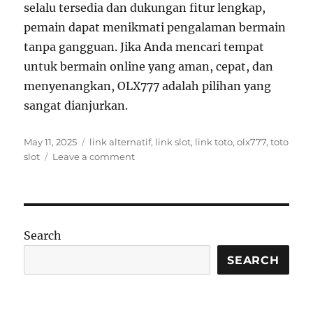
selalu tersedia dan dukungan fitur lengkap,
pemain dapat menikmati pengalaman bermain
tanpa gangguan. Jika Anda mencari tempat
untuk bermain online yang aman, cepat, dan
menyenangkan, OLX777 adalah pilihan yang
sangat dianjurkan.
Posted
Tags
May 11, 2025
link alternatif
,
link slot
,
link toto
,
olx777
,
toto
on
on
slot
Leave a comment
Kenapa
OLX777
Jadi
Pilihan
Para
Search
Gamer
Online?
SEARCH