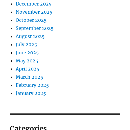
December 2025
November 2025
October 2025
September 2025
August 2025
July 2025
June 2025
May 2025
April 2025
March 2025
February 2025
January 2025
Categories