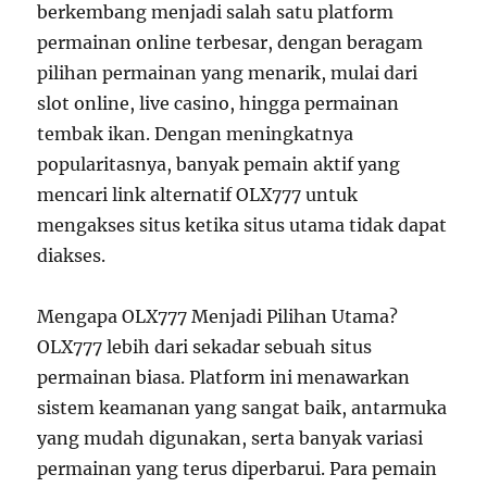
berkembang menjadi salah satu platform
permainan online terbesar, dengan beragam
pilihan permainan yang menarik, mulai dari
slot online, live casino, hingga permainan
tembak ikan. Dengan meningkatnya
popularitasnya, banyak pemain aktif yang
mencari link alternatif OLX777 untuk
mengakses situs ketika situs utama tidak dapat
diakses.
Mengapa OLX777 Menjadi Pilihan Utama?
OLX777 lebih dari sekadar sebuah situs
permainan biasa. Platform ini menawarkan
sistem keamanan yang sangat baik, antarmuka
yang mudah digunakan, serta banyak variasi
permainan yang terus diperbarui. Para pemain