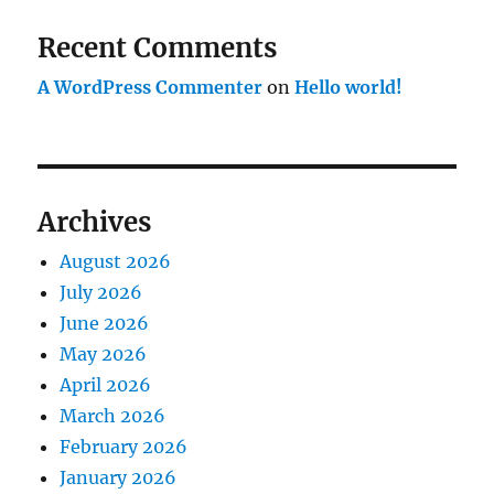
Recent Comments
A WordPress Commenter
on
Hello world!
Archives
August 2026
July 2026
June 2026
May 2026
April 2026
March 2026
February 2026
January 2026