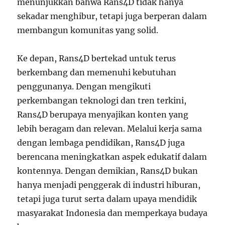
menunjukkan bahwa Rans4D tidak hanya
sekadar menghibur, tetapi juga berperan dalam
membangun komunitas yang solid.
Ke depan, Rans4D bertekad untuk terus
berkembang dan memenuhi kebutuhan
penggunanya. Dengan mengikuti
perkembangan teknologi dan tren terkini,
Rans4D berupaya menyajikan konten yang
lebih beragam dan relevan. Melalui kerja sama
dengan lembaga pendidikan, Rans4D juga
berencana meningkatkan aspek edukatif dalam
kontennya. Dengan demikian, Rans4D bukan
hanya menjadi penggerak di industri hiburan,
tetapi juga turut serta dalam upaya mendidik
masyarakat Indonesia dan memperkaya budaya