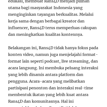
edukasi, membuat Rans4D menjadi pilihan
utama bagi masyarakat Indonesia yang
menginginkan tayangan berkualitas. Melalui
kerja sama dengan berbagai kreator dan
influencer, Rans4D terus memperluas cakupan
dan meningkatkan kualitas kontennya.
Belakangan ini, Rans4D tidak hanya fokus pada
konten video, namun juga menjelajahi format-
format lain seperti podcast, live streaming, dan
acara langsung. Ini membuka peluang interaksi
yang lebih dinamis antara platform dan
pengguna. Acara-acara yang melibatkan
partisipasi penonton dan interaksi real-time
membentuk ikatan yang lebih kuat antara
Rans4D dan komunitasnya. Hal ini