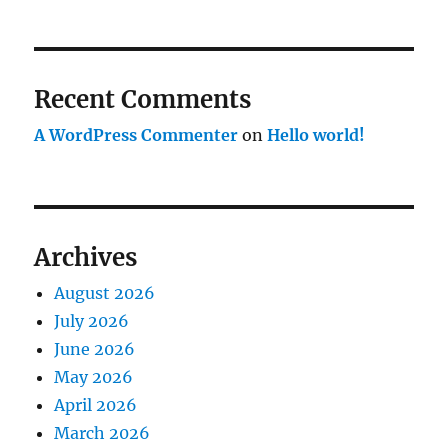
Recent Comments
A WordPress Commenter
on
Hello world!
Archives
August 2026
July 2026
June 2026
May 2026
April 2026
March 2026