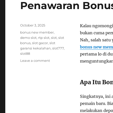
Penawaran Bonu
Posted
October 3, 2025
Kalau ngomong
on
Tags
bonus new member
,
bukan cuma perm
demo slot
,
rtp slot
,
slot
,
slot
Nah, salah satu
bonus
,
slot gacor
,
slot
bonus new mem
garansi kekalahan
,
slot777
,
slot88
pertama lo di du
on
Leave a comment
menguntungkan
Raih
Keseruan
Maksimal
Apa Itu B
Lewat
Penawaran
Bonus
Singkatnya, ini 
Member
Baru
pemain baru. Bi
melakukan deposi