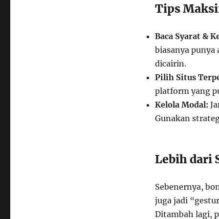
Tips Maks
Baca Syarat & K
biasanya punya 
dicairin.
Pilih Situs Terp
platform yang pu
Kelola Modal:
Ja
Gunakan strategi
Lebih dari
Sebenernya, bo
juga jadi “gestu
Ditambah lagi, p