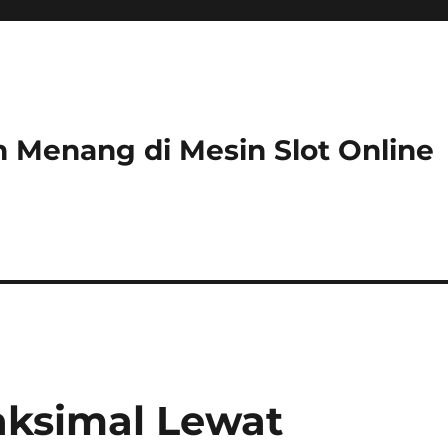
n Menang di Mesin Slot Online
aksimal Lewat