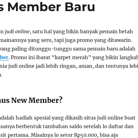
s Member Baru
in
judi online
, satu hal yang bikin banyak pemain betah
ainannya yang seru, tapi juga promo yang ditawarin.
 yang paling ditunggu-tunggu sama pemain baru adalah
ber
. Promo ini ibarat “karpet merah” yang bikin langka
nia judi online jadi lebih ringan, aman, dan tentunya leb
.
onus New Member?
adalah hadiah spesial yang dikasih situs judi online buat
asanya berbentuk tambahan saldo setelah lo daftar dan
t pertama. Misalnya lo setor Rp50.000, bisa aja