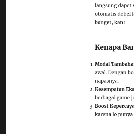
langsung dapet s
otomatis dobel l
banget, kan?
Kenapa Ban
Modal Tambaha
awal. Dengan bo
napasnya.
Kesempatan Eks
berbagai game ju
Boost Kepercaya
karena lo punya