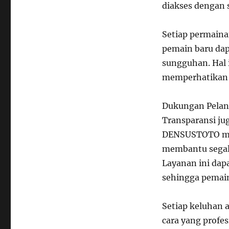
diakses dengan 
Setiap permaina
pemain baru dap
sungguhan. Hal
memperhatikan 
Dukungan Pelan
Transparansi jug
DENSUSTOTO men
membantu segala
Layanan ini dap
sehingga pemain
Setiap keluhan 
cara yang profe