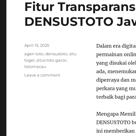
Fitur Transparans
DENSUSTOTO Ja
Posted
April 15, 2025
Dalam era digit
on
Tags
agen toto
,
densustoto
,
situ
permainan onlin
togel
,
situs toto gacor
,
yang disukai ol
totomacau
ada, menemukan 
on
Leave a comment
dipercaya dan m
Situs
Game
perkara yang m
Online
terbaik bagi pa
Terpercaya
dengan
Fitur
Mengapa Memil
Transparansi
DENSUSTOTO buka
Real-
ini memberikan
Time?