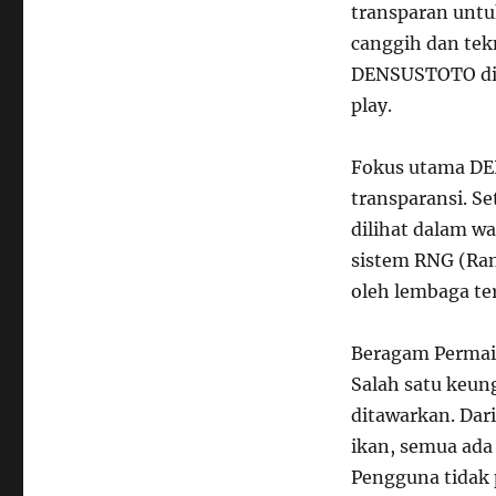
DENSUSTOTO
transparan unt
Jawabannya!
canggih dan tek
DENSUSTOTO dija
play.
Fokus utama DE
transparansi. Se
dilihat dalam w
sistem RNG (Ran
oleh lembaga te
Beragam Permai
Salah satu keu
ditawarkan. Dari
ikan, semua ada
Pengguna tidak 