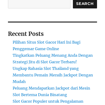
Peluang
SEARCH
Tanpa
Drama
Recent Posts
Pilihan Situs Slot Gacor Hari Ini Bagi
Penggemar Game Online
Tingkatkan Peluang Menang Anda Dengan
Strategi Jitu di Slot Gacor Terbaru!
Ungkap Rahasia Slot Thailand yang
Membantu Pemain Meraih Jackpot Dengan
Mudah
Peluang Mendapatkan Jackpot dari Mesin
Slot Bertema Dunia Binatang
Slot Gacor Populer untuk Pengalaman