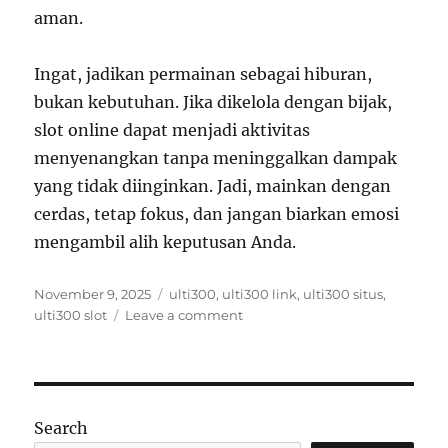
aman.
Ingat, jadikan permainan sebagai hiburan,
bukan kebutuhan. Jika dikelola dengan bijak,
slot online dapat menjadi aktivitas
menyenangkan tanpa meninggalkan dampak
yang tidak diinginkan. Jadi, mainkan dengan
cerdas, tetap fokus, dan jangan biarkan emosi
mengambil alih keputusan Anda.
Posted
Tags
November 9, 2025
ulti300
,
ulti300 link
,
ulti300 situs
,
on
on
ulti300 slot
Leave a comment
Strategi
Slot
Online
Modern:
Cara
Search
Memaksimalkan