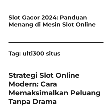
Slot Gacor 2024: Panduan
Menang di Mesin Slot Online
Tag:
ulti300 situs
Strategi Slot Online
Modern: Cara
Memaksimalkan Peluang
Tanpa Drama