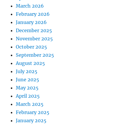
March 2026
February 2026
January 2026
December 2025
November 2025
October 2025
September 2025
August 2025
July 2025
June 2025
May 2025
April 2025
March 2025
February 2025
January 2025