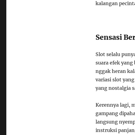
Penasaran
kalangan pecinta
Sensasi Be
Slot selalu puny
suara efek yang
nggak heran kala
variasi slot yan
yang nostalgia 
Kerennya lagi, m
gampang dipaham
langsung nyemp
instruksi panjan