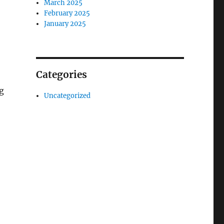
March 2025
February 2025
January 2025
Categories
ng
Uncategorized