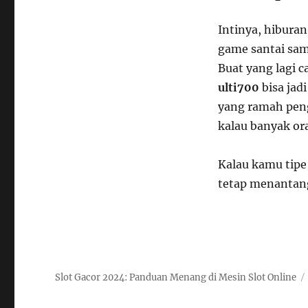
Intinya, hibura
game santai sam
Buat yang lagi c
ulti700
bisa jadi
yang ramah pen
kalau banyak or
Kalau kamu tipe 
tetap menantang,
Slot Gacor 2024: Panduan Menang di Mesin Slot Online