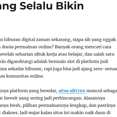
ang Selalu Bikin
 hiburan digital zaman sekarang, siapa sih yang nggak
 dunia permainan online? Banyak orang mencari cara
setelah seharian sibuk kerja atau belajar, dan salah satu
in digandrungi adalah bermain slot di platform judi
ma sekadar hiburan, tapi juga bisa jadi ajang seru-serua
au komunitas online.
knya platform yang beredar,
situs ulti700
muncul sebaga
t favorit yang sering jadi perbincangan. Alasannya
nnya fresh, pilihan permainannya lengkap, dan pastinya
iakses. Jadi wajar kalau situs ini makin naik daun di