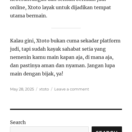
online, Xtoto layak untuk dijadikan tempat
utama bermain.
Kalau gini, Xtoto bukan cuma sekadar platform
judi, tapi sudah kayak sahabat setia yang
nemenin kamu main kapan aja, di mana aja,
dan pastinya aman dan nyaman. Jangan lupa
main dengan bijak, ya!
Posted
Tags
on
May 28, 2025
xtoto
Leave a comment
on
Xtoto:
Platform
Judi
Online
Terpercaya
Search
dengan