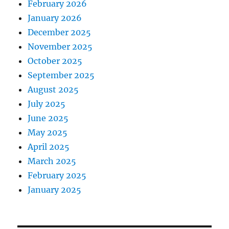
February 2026
January 2026
December 2025
November 2025
October 2025
September 2025
August 2025
July 2025
June 2025
May 2025
April 2025
March 2025
February 2025
January 2025