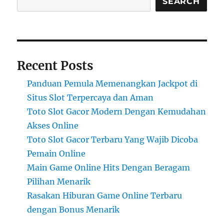
Fitur
SEARCH
Lengkap
dan
Keamanan
Maksimal
di
Recent Posts
Indonesia
Panduan Pemula Memenangkan Jackpot di
Situs Slot Terpercaya dan Aman
Toto Slot Gacor Modern Dengan Kemudahan
Akses Online
Toto Slot Gacor Terbaru Yang Wajib Dicoba
Pemain Online
Main Game Online Hits Dengan Beragam
Pilihan Menarik
Rasakan Hiburan Game Online Terbaru
dengan Bonus Menarik