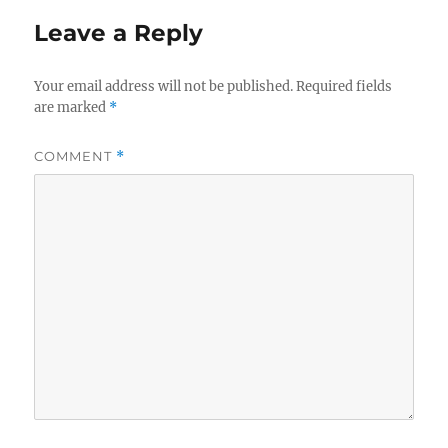
Leave a Reply
Your email address will not be published.
Required fields
are marked
*
COMMENT
*