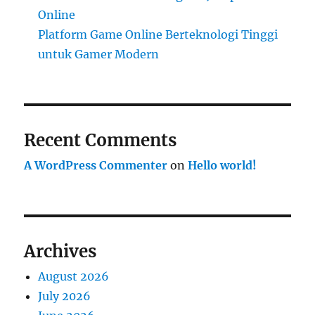
Online
Platform Game Online Berteknologi Tinggi
untuk Gamer Modern
Recent Comments
A WordPress Commenter
on
Hello world!
Archives
August 2026
July 2026