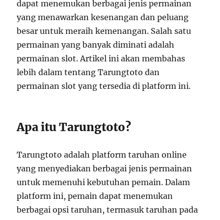
dapat menemukan berbagai jenis permainan
yang menawarkan kesenangan dan peluang
besar untuk meraih kemenangan. Salah satu
permainan yang banyak diminati adalah
permainan slot. Artikel ini akan membahas
lebih dalam tentang Tarungtoto dan
permainan slot yang tersedia di platform ini.
Apa itu Tarungtoto?
Tarungtoto adalah platform taruhan online
yang menyediakan berbagai jenis permainan
untuk memenuhi kebutuhan pemain. Dalam
platform ini, pemain dapat menemukan
berbagai opsi taruhan, termasuk taruhan pada