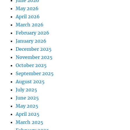
June 2026
May 2026
April 2026
March 2026
February 2026
January 2026
December 2025
November 2025
October 2025
September 2025
August 2025
July 2025
June 2025
May 2025
April 2025
March 2025