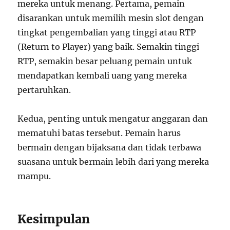
mereka untuk menang. Pertama, pemain
disarankan untuk memilih mesin slot dengan
tingkat pengembalian yang tinggi atau RTP
(Return to Player) yang baik. Semakin tinggi
RTP, semakin besar peluang pemain untuk
mendapatkan kembali uang yang mereka
pertaruhkan.
Kedua, penting untuk mengatur anggaran dan
mematuhi batas tersebut. Pemain harus
bermain dengan bijaksana dan tidak terbawa
suasana untuk bermain lebih dari yang mereka
mampu.
Kesimpulan