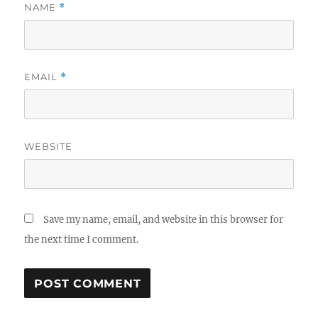
NAME
*
EMAIL
*
WEBSITE
Save my name, email, and website in this browser for
the next time I comment.