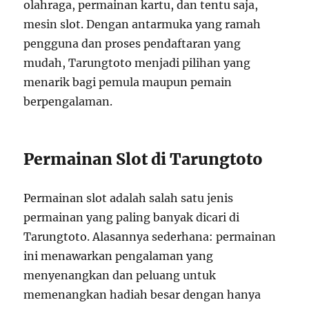
olahraga, permainan kartu, dan tentu saja,
mesin slot. Dengan antarmuka yang ramah
pengguna dan proses pendaftaran yang
mudah, Tarungtoto menjadi pilihan yang
menarik bagi pemula maupun pemain
berpengalaman.
Permainan Slot di Tarungtoto
Permainan slot adalah salah satu jenis
permainan yang paling banyak dicari di
Tarungtoto. Alasannya sederhana: permainan
ini menawarkan pengalaman yang
menyenangkan dan peluang untuk
memenangkan hadiah besar dengan hanya