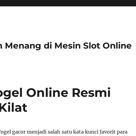
n Menang di Mesin Slot Online
gel Online Resmi
ilat
ogel gacor menjadi salah satu kata kunci favorit para