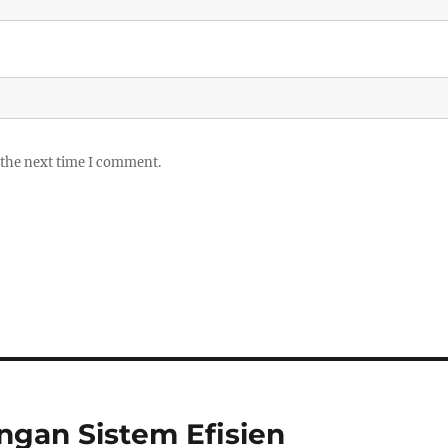
 the next time I comment.
ngan Sistem Efisien