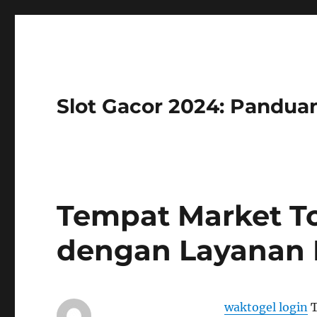
Slot Gacor 2024: Pandua
Tempat Market To
dengan Layanan K
waktogel login
T