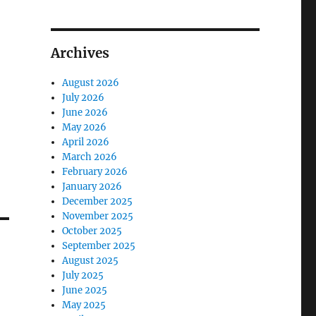
Archives
August 2026
July 2026
June 2026
May 2026
April 2026
March 2026
February 2026
January 2026
December 2025
November 2025
October 2025
September 2025
August 2025
July 2025
June 2025
May 2025