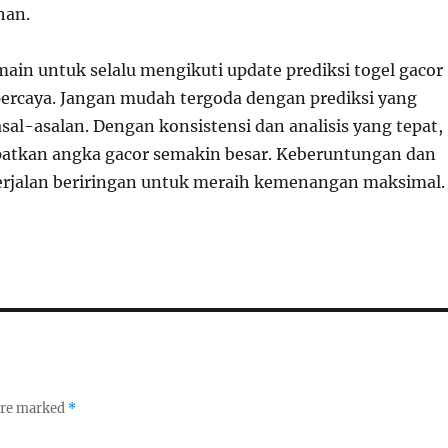
han.
main untuk selalu mengikuti update prediksi togel gacor
percaya. Jangan mudah tergoda dengan prediksi yang
 asal-asalan. Dengan konsistensi dan analisis yang tepat,
atkan angka gacor semakin besar. Keberuntungan dan
berjalan beriringan untuk meraih kemenangan maksimal.
 are marked
*