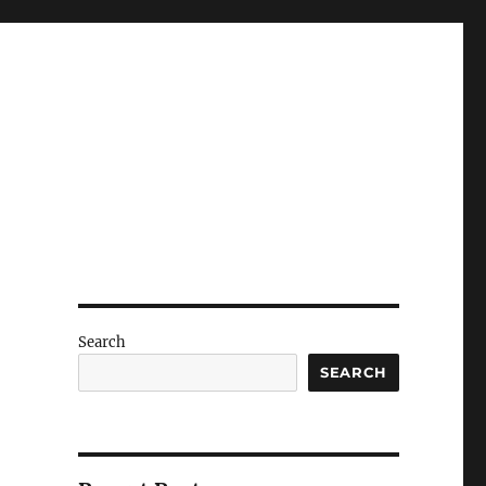
Search
SEARCH