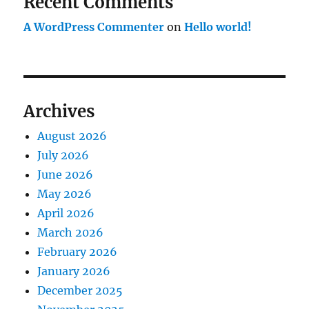
Recent Comments
A WordPress Commenter
on
Hello world!
Archives
August 2026
July 2026
June 2026
May 2026
April 2026
March 2026
February 2026
January 2026
December 2025