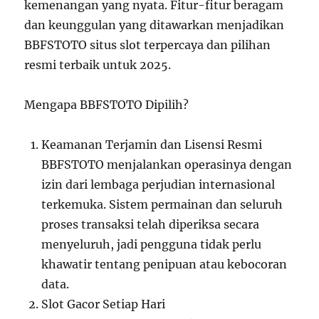
kemenangan yang nyata. Fitur-fitur beragam
dan keunggulan yang ditawarkan menjadikan
BBFSTOTO situs slot terpercaya dan pilihan
resmi terbaik untuk 2025.
Mengapa BBFSTOTO Dipilih?
Keamanan Terjamin dan Lisensi Resmi
BBFSTOTO menjalankan operasinya dengan
izin dari lembaga perjudian internasional
terkemuka. Sistem permainan dan seluruh
proses transaksi telah diperiksa secara
menyeluruh, jadi pengguna tidak perlu
khawatir tentang penipuan atau kebocoran
data.
Slot Gacor Setiap Hari