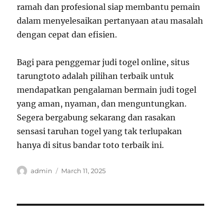
ramah dan profesional siap membantu pemain
dalam menyelesaikan pertanyaan atau masalah
dengan cepat dan efisien.
Bagi para penggemar judi togel online, situs
tarungtoto adalah pilihan terbaik untuk
mendapatkan pengalaman bermain judi togel
yang aman, nyaman, dan menguntungkan.
Segera bergabung sekarang dan rasakan
sensasi taruhan togel yang tak terlupakan
hanya di situs bandar toto terbaik ini.
Author
Posted
admin
March 11, 2025
on