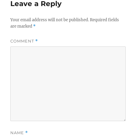
Leave a Reply
Your email address will not be published.
Required fields
are marked
*
COMMENT
*
NAME
*