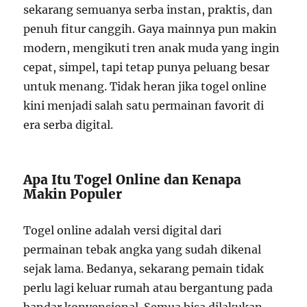
sekarang semuanya serba instan, praktis, dan
penuh fitur canggih. Gaya mainnya pun makin
modern, mengikuti tren anak muda yang ingin
cepat, simpel, tapi tetap punya peluang besar
untuk menang. Tidak heran jika togel online
kini menjadi salah satu permainan favorit di
era serba digital.
Apa Itu Togel Online dan Kenapa
Makin Populer
Togel online adalah versi digital dari
permainan tebak angka yang sudah dikenal
sejak lama. Bedanya, sekarang pemain tidak
perlu lagi keluar rumah atau bergantung pada