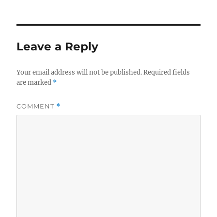
on
Leave a Reply
Your email address will not be published.
Required fields
are marked
*
COMMENT
*