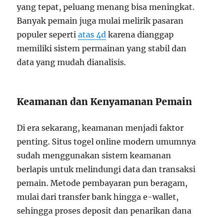
yang tepat, peluang menang bisa meningkat.
Banyak pemain juga mulai melirik pasaran
populer seperti
atas 4d
karena dianggap
memiliki sistem permainan yang stabil dan
data yang mudah dianalisis.
Keamanan dan Kenyamanan Pemain
Di era sekarang, keamanan menjadi faktor
penting. Situs togel online modern umumnya
sudah menggunakan sistem keamanan
berlapis untuk melindungi data dan transaksi
pemain. Metode pembayaran pun beragam,
mulai dari transfer bank hingga e-wallet,
sehingga proses deposit dan penarikan dana