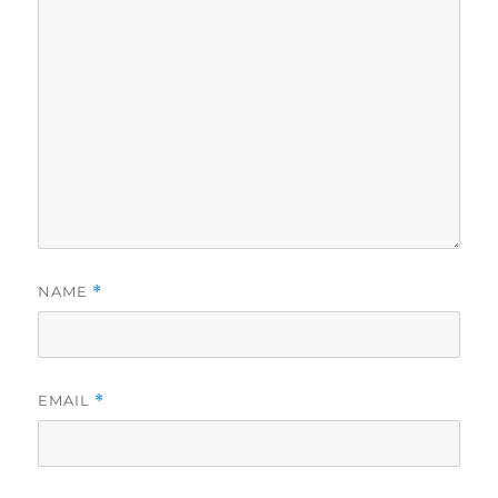
NAME
*
EMAIL
*