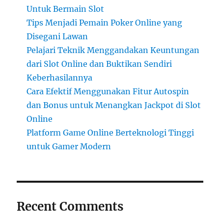
Untuk Bermain Slot
Tips Menjadi Pemain Poker Online yang
Disegani Lawan
Pelajari Teknik Menggandakan Keuntungan
dari Slot Online dan Buktikan Sendiri
Keberhasilannya
Cara Efektif Menggunakan Fitur Autospin
dan Bonus untuk Menangkan Jackpot di Slot
Online
Platform Game Online Berteknologi Tinggi
untuk Gamer Modern
Recent Comments