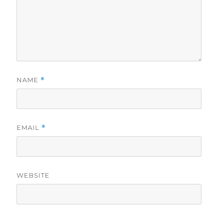
NAME
*
EMAIL
*
WEBSITE