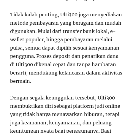
Tidak kalah penting, Ulti300 juga menyediakan
metode pembayaran yang beragam dan mudah
digunakan. Mulai dari transfer bank lokal, e-
wallet populer, hingga pembayaran melalui
pulsa, semua dapat dipilih sesuai kenyamanan
pengguna. Proses deposit dan penarikan dana
di Ulti300 dikenal cepat dan tanpa hambatan
berarti, mendukung kelancaran dalam aktivitas
bermain.
Dengan segala keunggulan tersebut, Ulti300
membuktikan diri sebagai platform judi online
yang tidak hanya menawarkan hiburan, tetapi
juga keamanan, kenyamanan, dan peluang
keuntungan nyata bagi penggunanya. Bagi