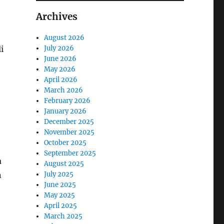
Archives
August 2026
i
July 2026
June 2026
May 2026
April 2026
March 2026
February 2026
January 2026
December 2025
November 2025
October 2025
September 2025
a
August 2025
n
July 2025
June 2025
May 2025
April 2025
March 2025