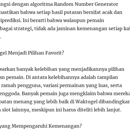
fungsi dengan algoritma Random Number Generator
stikan bahwa setiap hasil putaran bersifat acak dan
iprediksi. Ini berarti bahwa walaupun pemain
agai strategi, tidak ada jaminan kemenangan setiap kal
.
l Menjadi Pilihan Favorit?
arkan banyak kelebihan yang menjadikannya pilihan
an pemain. Di antara kelebihannya adalah tampilan
ramah pengguna, variasi permainan yang luas, serta
enggoda. Banyak pemain juga mengklaim bahwa merek
atan menang yang lebih baik di Waktogel dibandingka
slot lainnya, meskipun ini harus diteliti lebih lanjut.
r yang Mempengaruhi Kemenangan?