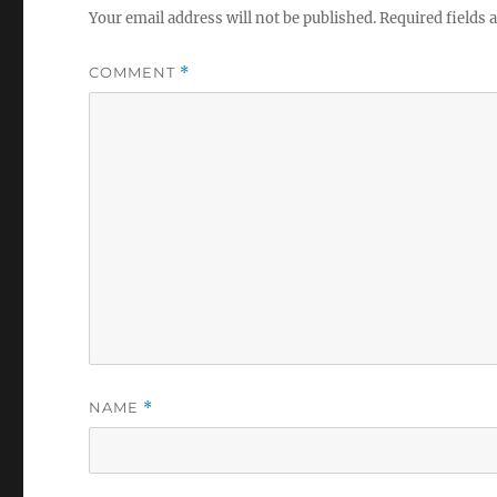
Your email address will not be published.
Required fields
COMMENT
*
NAME
*