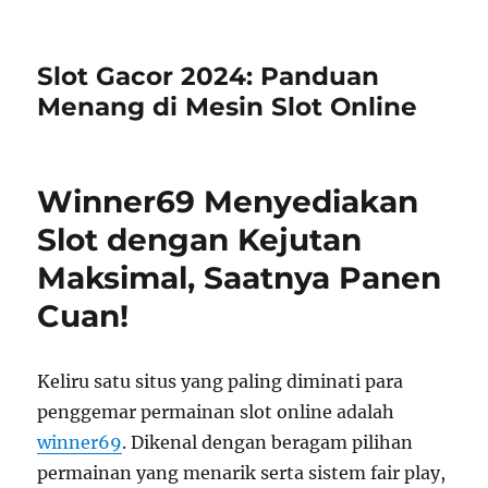
Slot Gacor 2024: Panduan
Menang di Mesin Slot Online
Winner69 Menyediakan
Slot dengan Kejutan
Maksimal, Saatnya Panen
Cuan!
Keliru satu situs yang paling diminati para
penggemar permainan slot online adalah
winner69
. Dikenal dengan beragam pilihan
permainan yang menarik serta sistem fair play,