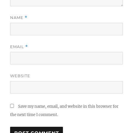
NAME
*
EMAIL
*
WEBSITE
Save my name, email, and website in this browser for
the next time I comment.