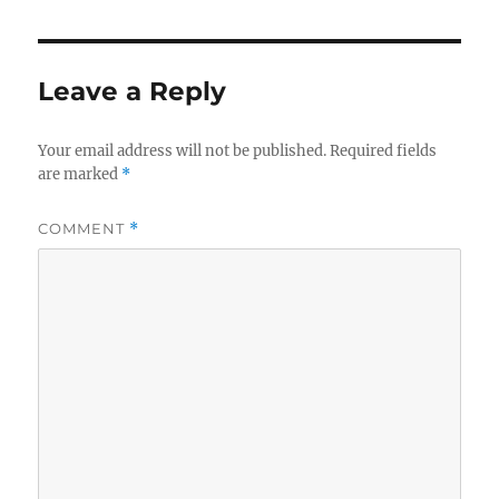
Leave a Reply
Your email address will not be published.
Required fields
are marked
*
COMMENT
*