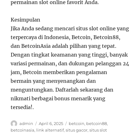
permainan slot online favorit Anda.
Kesimpulan
Jika Anda sedang mencari situs slot online yang
terpercaya di Indonesia, Betcoin, Betcoin88,
dan BetcoinAsia adalah pilihan yang tepat.
Dengan tingkat keamanan yang tinggi, banyak
variasi permainan, dan dukungan pelanggan 24
jam, Betcoin memberikan pengalaman
bermain yang menyenangkan dan
menguntungkan. Daftarlah sekarang dan
nikmati berbagai bonus menarik yang
tersedia!.
Author
Posted
Tags
admin
April 6, 2025
betcoin
,
betcoin88
,
on
betcoinasia
,
link alternatif
,
situs gacor
,
situs slot