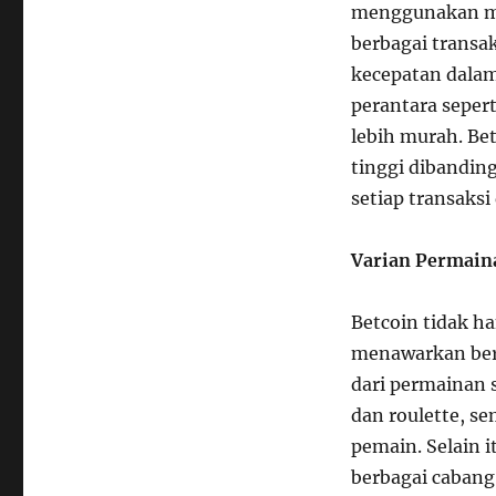
menggunakan mat
berbagai transa
kecepatan dalam
perantara seper
lebih murah. Be
tinggi dibandin
setiap transaksi
Varian Permaina
Betcoin tidak ha
menawarkan berb
dari permainan 
dan roulette, s
pemain. Selain i
berbagai cabang,