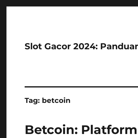
Slot Gacor 2024: Pandua
Tag:
betcoin
Betcoin: Platform