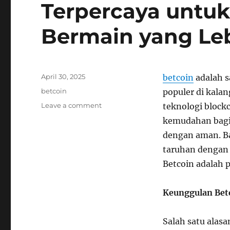
Terpercaya untu
Bermain yang Le
Posted
April 30, 2025
betcoin
adalah s
on
Tags
betcoin
populer di kala
on
Leave a comment
teknologi block
Betcoin:
kemudahan bagi
Platform
dengan aman. B
Taruhan
Kripto
taruhan dengan 
Terpercaya
Betcoin adalah p
untuk
Pengalaman
Bermain
Keunggulan Bet
yang
Lebih
Salah satu alas
Aman