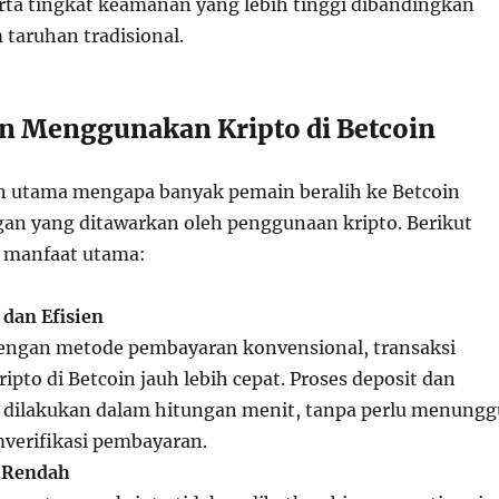
erta tingkat keamanan yang lebih tinggi dibandingkan
 taruhan tradisional.
 Menggunakan Kripto di Betcoin
an utama mengapa banyak pemain beralih ke Betcoin
an yang ditawarkan oleh penggunaan kripto. Berikut
 manfaat utama:
 dan Efisien
engan metode pembayaran konvensional, transaksi
to di Betcoin jauh lebih cepat. Proses deposit dan
 dilakukan dalam hitungan menit, tanpa perlu menungg
verifikasi pembayaran.
i Rendah