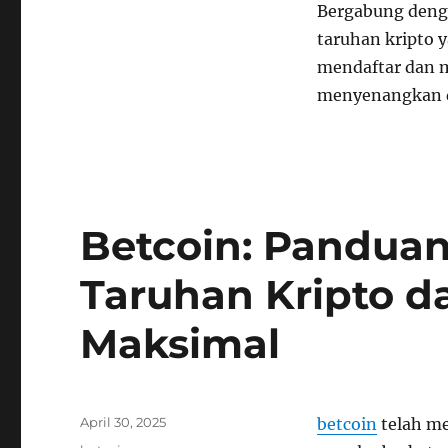
Bergabung denga
taruhan kripto 
mendaftar dan 
menyenangkan di
Betcoin: Panduan
Taruhan Kripto 
Maksimal
Posted
April 30, 2025
betcoin
telah me
on