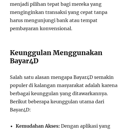
menjadi pilihan tepat bagi mereka yang
menginginkan transaksi yang cepat tanpa
harus mengunjungi bank atau tempat
pembayaran konvensional.
Keunggulan Menggunakan
Bayar4D
Salah satu alasan mengapa Bayar4D semakin
populer di kalangan masyarakat adalah karena
berbagai keunggulan yang ditawarkannya.
Berikut beberapa keunggulan utama dari
Bayar4D:
Kemudahan Akses:
Dengan aplikasi yang