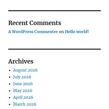
Recent Comments
A WordPress Commenter
on
Hello world!
Archives
August 2026
July 2026
June 2026
May 2026
April 2026
March 2026