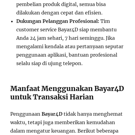
pembelian produk digital, semua bisa
dilakukan dengan cepat dan efisien.
Dukungan Pelanggan Profesional:
Tim
customer service Bayar4D siap membantu
Anda 24 jam sehari, 7 hari seminggu. Jika
mengalami kendala atau pertanyaan seputar
penggunaan aplikasi, bantuan profesional
selalu siap di ujung telepon.
Manfaat Menggunakan Bayar4D
untuk Transaksi Harian
Penggunaan
Bayar4D
tidak hanya menghemat
waktu, tetapi juga memberikan kemudahan
dalam mengatur keuangan. Berikut beberapa