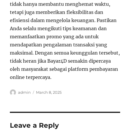
tidak hanya membantu menghemat waktu,
tetapi juga memberikan fleksibilitas dan
efisiensi dalam mengelola keuangan. Pastikan
Anda selalu mengikuti tips keamanan dan
memanfaatkan promo yang ada untuk
mendapatkan pengalaman transaksi yang
maksimal. Dengan semua keunggulan tersebut,
tidak heran jika Bayar4D semakin dipercaya
oleh masyarakat sebagai platform pembayaran
online terpercaya.
Author
Posted
admin
March 8, 2025
on
Leave a Reply