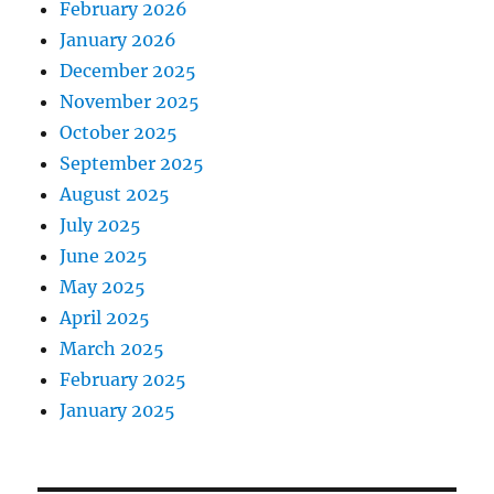
February 2026
January 2026
December 2025
November 2025
October 2025
September 2025
August 2025
July 2025
June 2025
May 2025
April 2025
March 2025
February 2025
January 2025