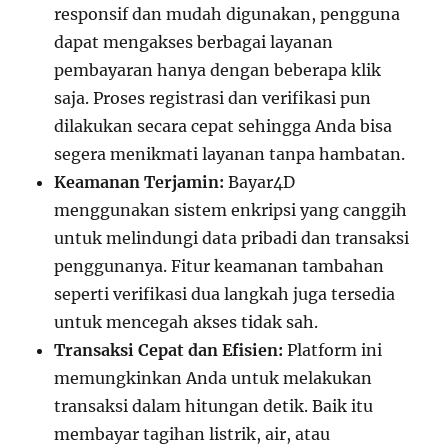
responsif dan mudah digunakan, pengguna
dapat mengakses berbagai layanan
pembayaran hanya dengan beberapa klik
saja. Proses registrasi dan verifikasi pun
dilakukan secara cepat sehingga Anda bisa
segera menikmati layanan tanpa hambatan.
Keamanan Terjamin:
Bayar4D
menggunakan sistem enkripsi yang canggih
untuk melindungi data pribadi dan transaksi
penggunanya. Fitur keamanan tambahan
seperti verifikasi dua langkah juga tersedia
untuk mencegah akses tidak sah.
Transaksi Cepat dan Efisien:
Platform ini
memungkinkan Anda untuk melakukan
transaksi dalam hitungan detik. Baik itu
membayar tagihan listrik, air, atau