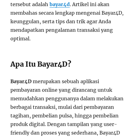
tersebut adalah
bayar4d
. Artikel ini akan
membahas secara lengkap mengenai Bayar4D,
keunggulan, serta tips dan trik agar Anda
mendapatkan pengalaman transaksi yang
optimal.
Apa Itu Bayar4D?
Bayar4D
merupakan sebuah aplikasi
pembayaran online yang dirancang untuk
memudahkan penggunanya dalam melakukan
berbagai transaksi, mulai dari pembayaran
tagihan, pembelian pulsa, hingga pembelian
produk digital. Dengan tampilan yang user-
friendly dan proses yang sederhana, Bayar4D