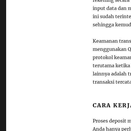
rekening secara
input data dan m
ini sudah terint
sehingga kemuda
Keamanan transa
menggunakan QRI
protokol keaman
terutama ketika
lainnya adalah 
transaksi terca
CARA KERJ
Proses deposit m
Anda hanya perlu