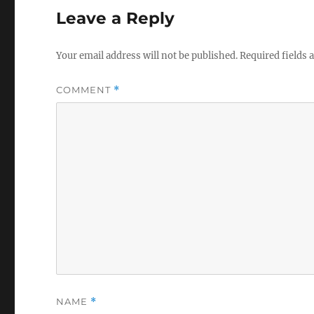
Leave a Reply
Your email address will not be published.
Required fields
COMMENT
*
NAME
*