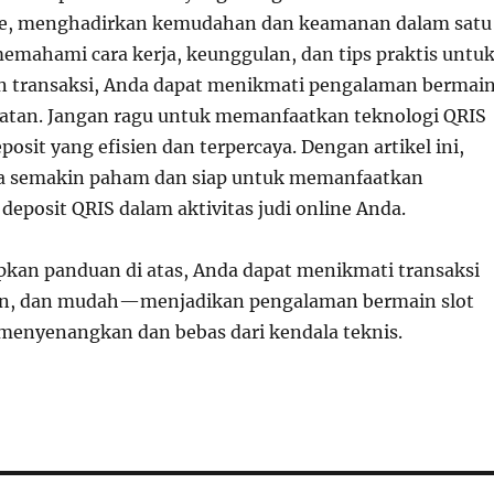
ine, menghadirkan kemudahan dan keamanan dalam satu
emahami cara kerja, keunggulan, dan tips praktis untu
 transaksi, Anda dapat menikmati pengalaman bermai
atan. Jangan ragu untuk memanfaatkan teknologi QRIS
eposit yang efisien dan terpercaya. Dengan artikel ini,
a semakin paham dan siap untuk memanfaatkan
deposit QRIS dalam aktivitas judi online Anda.
an panduan di atas, Anda dapat menikmati transaksi
an, dan mudah—menjadikan pengalaman bermain slot
menyenangkan dan bebas dari kendala teknis.