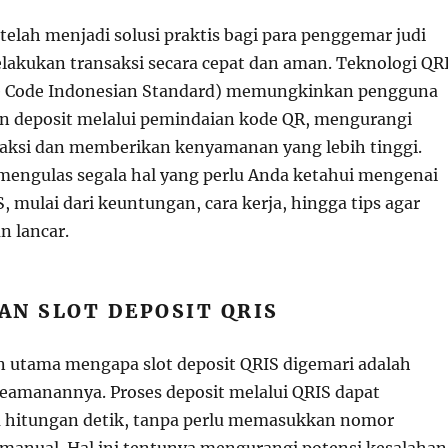
telah menjadi solusi praktis bagi para penggemar judi
lakukan transaksi secara cepat dan aman. Teknologi QR
e Code Indonesian Standard) memungkinkan pengguna
n deposit melalui pemindaian kode QR, mengurangi
aksi dan memberikan kenyamanan yang lebih tinggi.
n mengulas segala hal yang perlu Anda ketahui mengenai
S, mulai dari keuntungan, cara kerja, hingga tips agar
n lancar.
AN SLOT DEPOSIT QRIS
an utama mengapa slot deposit QRIS digemari adalah
eamanannya. Proses deposit melalui QRIS dapat
m hitungan detik, tanpa perlu memasukkan nomor