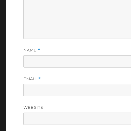
NAME
*
EMAIL
*
WEBSITE