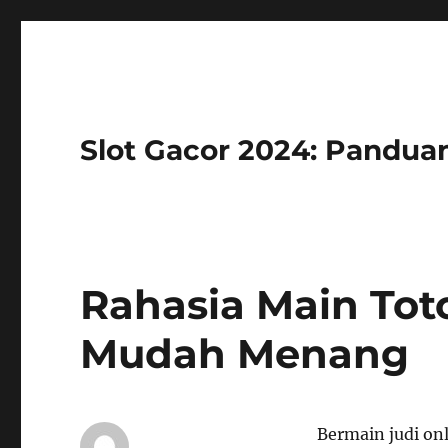
Slot Gacor 2024: Pandua
Rahasia Main Tot
Mudah Menang
Bermain judi on