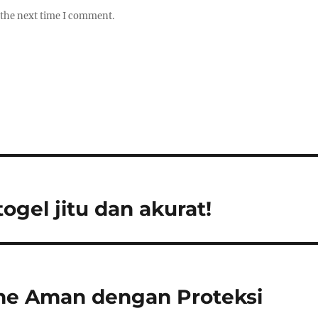
 the next time I comment.
ogel jitu dan akurat!
ine Aman dengan Proteksi