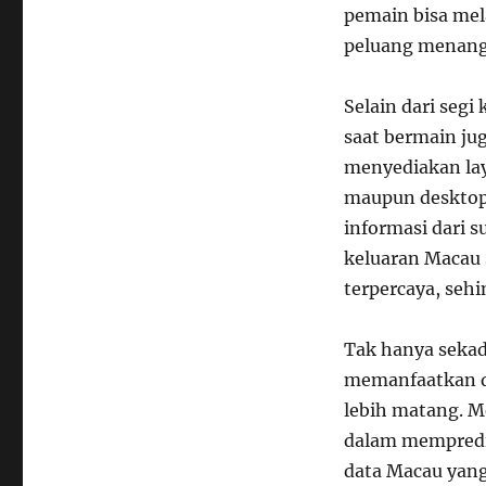
pemain bisa mel
peluang menang b
Selain dari seg
saat bermain ju
menyediakan lay
maupun desktop.
informasi dari 
keluaran Macau 
terpercaya, sehi
Tak hanya sekad
memanfaatkan da
lebih matang. M
dalam mempredik
data Macau yang