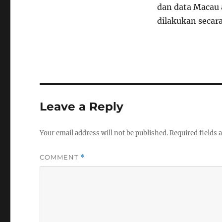
dan data Macau 
dilakukan secara 
Leave a Reply
Your email address will not be published.
Required fields
COMMENT
*