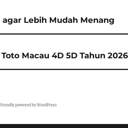
u agar Lebih Mudah Menang
n Toto Macau 4D 5D Tahun 202
Proudly powered by WordPress