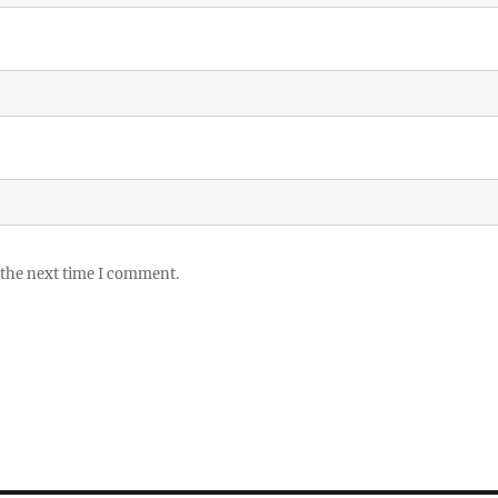
 the next time I comment.