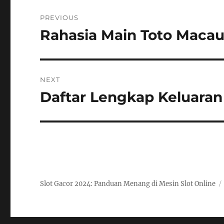
Post
PREVIOUS
navigation
Rahasia Main Toto Maca
Previous
post:
NEXT
Daftar Lengkap Keluara
Next
post:
Slot Gacor 2024: Panduan Menang di Mesin Slot Online