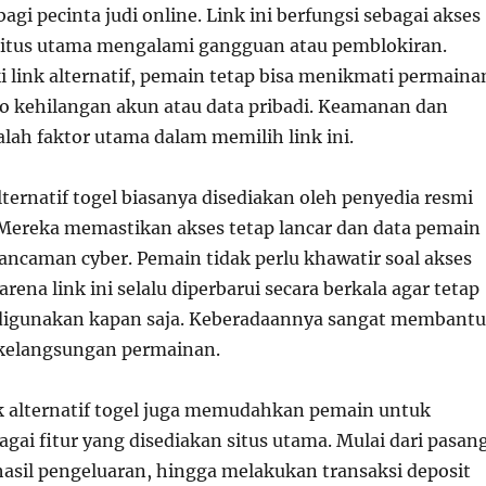
bagi pecinta judi online. Link ini berfungsi sebagai akses
situs utama mengalami gangguan atau pemblokiran.
 link alternatif, pemain tetap bisa menikmati permaina
iko kehilangan akun atau data pribadi. Keamanan dan
ah faktor utama dalam memilih link ini.
 alternatif togel biasanya disediakan oleh penyedia resmi
 Mereka memastikan akses tetap lancar dan data pemain
 ancaman cyber. Pemain tidak perlu khawatir soal akses
arena link ini selalu diperbarui secara berkala agar tetap
 digunakan kapan saja. Keberadaannya sangat membantu
kelangsungan permainan.
 alternatif togel juga memudahkan pemain untuk
gai fitur yang disediakan situs utama. Mulai dari pasan
hasil pengeluaran, hingga melakukan transaksi deposit