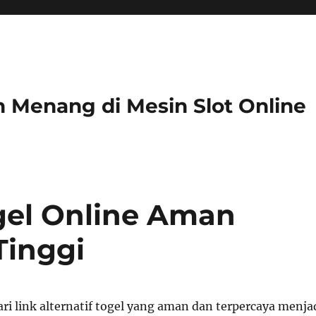
n Menang di Mesin Slot Online
gel Online Aman
Tinggi
i link alternatif togel yang aman dan terpercaya menja