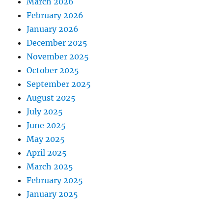
March 2026
February 2026
January 2026
December 2025
November 2025
October 2025
September 2025
August 2025
July 2025
June 2025
May 2025
April 2025
March 2025
February 2025
January 2025