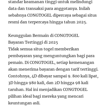
standar keamanan tinggi untuk melindungi
data dan transaksi para anggotanya. Inilah
sebabnya CONGTOGEL dipercaya sebagai situs
resmi dan terpercaya hingga tahun 2025.
Keunggulan Bermain di CONGTOGEL
Bayaran Tertinggi di 2025
Tidak semua situs togel memberikan
pembayaran yang menguntungkan bagi para
pemain. Di CONGTOGEL, setiap kemenangan
akan menerima bayaran dengan tarif tertinggi.
Contohnya, 4D dibayar sampai 9. 800 kali lipat,
3D hingga 980 kali, dan 2D hingga 98 kali
taruhan. Hal ini menjadikan CONGTOGEL
pilihan ideal bagi mereka yang mencari
keuntungan asli.