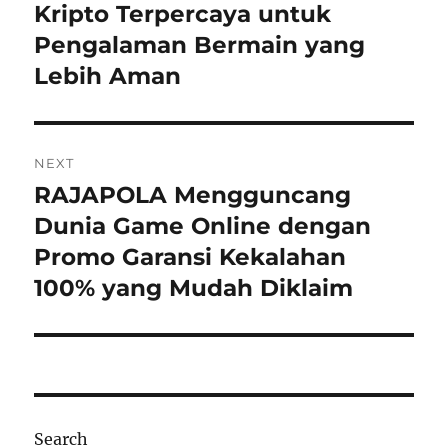
post:
Kripto Terpercaya untuk
Pengalaman Bermain yang
Lebih Aman
NEXT
RAJAPOLA Mengguncang
Next
post:
Dunia Game Online dengan
Promo Garansi Kekalahan
100% yang Mudah Diklaim
Search