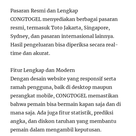
Pasaran Resmi dan Lengkap
CONGTOGEL menyediakan berbagai pasaran
resmi, termasuk Toto Jakarta, Singapore,
Sydney, dan pasaran internasional lainnya.
Hasil pengeluaran bisa diperiksa secara real-
time dan akurat.
Fitur Lengkap dan Modern
Dengan desain website yang responsif serta
ramah pengguna, baik di desktop maupun
perangkat mobile, CONGTOGEL memastikan
bahwa pemain bisa bermain kapan saja dan di
mana saja. Ada juga fitur statistik, prediksi
angka, dan diskon taruhan yang membantu
pemain dalam mengambil keputusan.