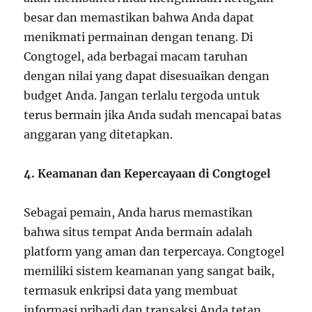
besar dan memastikan bahwa Anda dapat
menikmati permainan dengan tenang. Di
Congtogel, ada berbagai macam taruhan
dengan nilai yang dapat disesuaikan dengan
budget Anda. Jangan terlalu tergoda untuk
terus bermain jika Anda sudah mencapai batas
anggaran yang ditetapkan.
4. Keamanan dan Kepercayaan di Congtogel
Sebagai pemain, Anda harus memastikan
bahwa situs tempat Anda bermain adalah
platform yang aman dan terpercaya. Congtogel
memiliki sistem keamanan yang sangat baik,
termasuk enkripsi data yang membuat
informasi pribadi dan transaksi Anda tetap