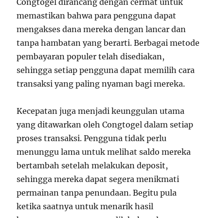
Congtogel dirancang dengan cermat untuk
memastikan bahwa para pengguna dapat
mengakses dana mereka dengan lancar dan
tanpa hambatan yang berarti. Berbagai metode
pembayaran populer telah disediakan,
sehingga setiap pengguna dapat memilih cara
transaksi yang paling nyaman bagi mereka.
Kecepatan juga menjadi keunggulan utama
yang ditawarkan oleh Congtogel dalam setiap
proses transaksi. Pengguna tidak perlu
menunggu lama untuk melihat saldo mereka
bertambah setelah melakukan deposit,
sehingga mereka dapat segera menikmati
permainan tanpa penundaan. Begitu pula
ketika saatnya untuk menarik hasil