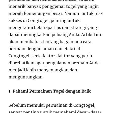
menarik banyak penggemar togel yang ingin
meraih kemenangan besar. Namun, untuk bisa
sukses di Congtogel, penting untuk
mengetahui beberapa tips dan strategi yang
dapat meningkatkan peluang Anda. Artikel ini
akan membahas tentang bagaimana cara
bermain dengan aman dan efektif di
Congtogel, serta faktor-faktor yang perlu
diperhatikan agar pengalaman bermain Anda
menjadi lebih menyenangkan dan
menguntungkan.
1. Pahami Permainan Togel dengan Baik
Sebelum memulai permainan di Congtogel,
sangat penting untuk memahami dasar-dasar