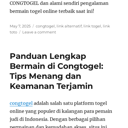
CONGTOGEL dan alami sendiri pengalaman
bermain togel online terbaik saat ini!
Posted
Tags
May 7, 2025
congtogel
,
link alternatif
,
link togel
,
link
on
on
toto
Leave a comment
Langsung
Cair
Tanpa
Panduan Lengkap
Tunggu
Lama!
Bermain di Congtogel:
CONGTOGEL
Tips Menang dan
Pilihan
#1
Keamanan Terjamin
Pencinta
Togel
Online
congtogel
adalah salah satu platform togel
yang
Mau
online yang populer di kalangan para pemain
Hoki
judi di Indonesia. Dengan berbagai pilihan
Tiap
permainan dan kemudahan akses, situs ini
Hari!