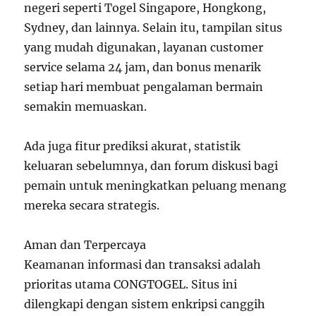
negeri seperti Togel Singapore, Hongkong,
Sydney, dan lainnya. Selain itu, tampilan situs
yang mudah digunakan, layanan customer
service selama 24 jam, dan bonus menarik
setiap hari membuat pengalaman bermain
semakin memuaskan.
Ada juga fitur prediksi akurat, statistik
keluaran sebelumnya, dan forum diskusi bagi
pemain untuk meningkatkan peluang menang
mereka secara strategis.
Aman dan Terpercaya
Keamanan informasi dan transaksi adalah
prioritas utama CONGTOGEL. Situs ini
dilengkapi dengan sistem enkripsi canggih