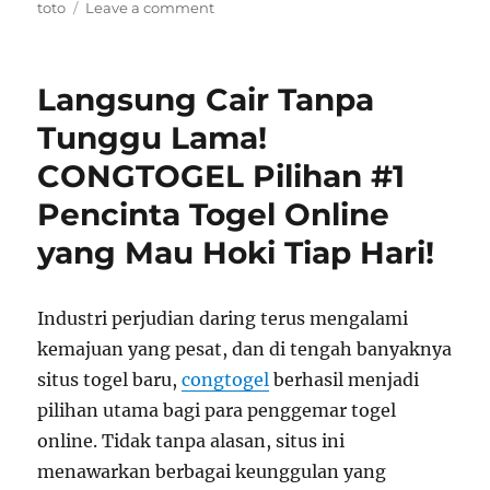
on
on
toto
Leave a comment
Main
Game
Online
Langsung Cair Tanpa
Gak
Pernah
Tunggu Lama!
Senyaman
CONGTOGEL Pilihan #1
Ini
–
Pencinta Togel Online
Terima
Kasih,
yang Mau Hoki Tiap Hari!
CONGTOGEL!
Industri perjudian daring terus mengalami
kemajuan yang pesat, dan di tengah banyaknya
situs togel baru,
congtogel
berhasil menjadi
pilihan utama bagi para penggemar togel
online. Tidak tanpa alasan, situs ini
menawarkan berbagai keunggulan yang