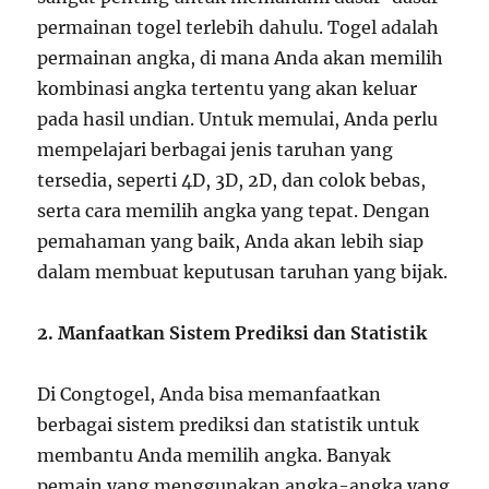
permainan togel terlebih dahulu. Togel adalah
permainan angka, di mana Anda akan memilih
kombinasi angka tertentu yang akan keluar
pada hasil undian. Untuk memulai, Anda perlu
mempelajari berbagai jenis taruhan yang
tersedia, seperti 4D, 3D, 2D, dan colok bebas,
serta cara memilih angka yang tepat. Dengan
pemahaman yang baik, Anda akan lebih siap
dalam membuat keputusan taruhan yang bijak.
2. Manfaatkan Sistem Prediksi dan Statistik
Di Congtogel, Anda bisa memanfaatkan
berbagai sistem prediksi dan statistik untuk
membantu Anda memilih angka. Banyak
pemain yang menggunakan angka-angka yang