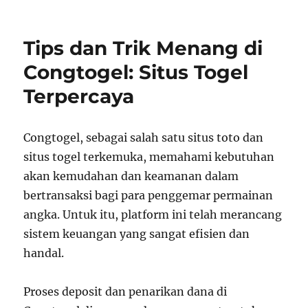
on
Mengenal
Congtogel:
Platform
Tips dan Trik Menang di
Togel
Online
Congtogel: Situs Togel
Terpercaya
Terpercaya
dengan
Beragam
Fitur
Unggulan
Congtogel, sebagai salah satu situs toto dan
situs togel terkemuka, memahami kebutuhan
akan kemudahan dan keamanan dalam
bertransaksi bagi para penggemar permainan
angka. Untuk itu, platform ini telah merancang
sistem keuangan yang sangat efisien dan
handal.
Proses deposit dan penarikan dana di