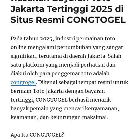
Congtogel:
Jakarta Tertinggi 2025 di
Tips
Situs Resmi CONGTOGEL
Menang
dan
Keamanan
Terjamin
Pada tahun 2025, industri permainan toto
online mengalami pertumbuhan yang sangat
signifikan, terutama di daerah Jakarta. Salah
satu platform yang menjadi perhatian dan
diakui oleh para penggemar toto adalah
congtogel
. Dikenal sebagai tempat resmi untuk
bermain Toto Jakarta dengan bayaran
tertinggi, CONGTOGEL berhasil menarik
banyak pemain yang mencari kenyamanan,
keamanan, dan keuntungan maksimal.
Apa Itu CONGTOGEL?