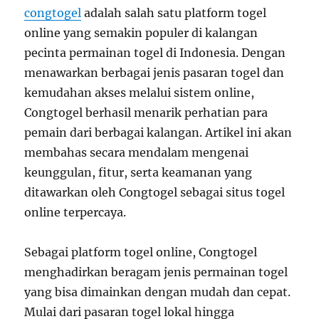
congtogel
adalah salah satu platform togel
online yang semakin populer di kalangan
pecinta permainan togel di Indonesia. Dengan
menawarkan berbagai jenis pasaran togel dan
kemudahan akses melalui sistem online,
Congtogel berhasil menarik perhatian para
pemain dari berbagai kalangan. Artikel ini akan
membahas secara mendalam mengenai
keunggulan, fitur, serta keamanan yang
ditawarkan oleh Congtogel sebagai situs togel
online terpercaya.
Sebagai platform togel online, Congtogel
menghadirkan beragam jenis permainan togel
yang bisa dimainkan dengan mudah dan cepat.
Mulai dari pasaran togel lokal hingga