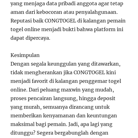
yang menjaga data pribadi anggota agar tetap
aman dari kebocoran atau penyalahgunaan.
Reputasi baik CONGTOGEL di kalangan pemain
togel online menjadi bukti bahwa platform ini
dapat dipercaya.
Kesimpulan
Dengan segala keunggulan yang ditawarkan,
tidak mengherankan jika CONGTOGEL kini
menjadi favorit di kalangan penggemar togel
online. Dari peluang maxwin yang mudah,
proses pencairan langsung, hingga deposit
yang murah, semuanya dirancang untuk
memberikan kenyamanan dan keuntungan
maksimal bagi pemain. Jadi, apa lagi yang
ditunggu? Segera bergabunglah dengan