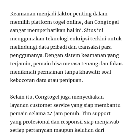
Keamanan menjadi faktor penting dalam
memilih platform togel online, dan Congtogel
sangat memperhatikan hal ini. Situs ini
menggunakan teknologi enkripsi terkini untuk
melindungi data pribadi dan transaksi para
penggunanya. Dengan sistem keamanan yang
terjamin, pemain bisa merasa tenang dan fokus
menikmati permainan tanpa khawatir soal
kebocoran data atau penipuan.
Selain itu, Congtogel juga menyediakan
layanan customer service yang siap membantu
pemain selama 24 jam penuh. Tim support
yang profesional dan responsif siap menjawab
setiap pertanyaan maupun keluhan dari