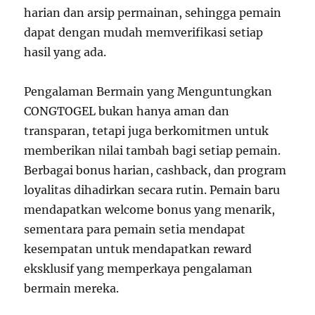
harian dan arsip permainan, sehingga pemain
dapat dengan mudah memverifikasi setiap
hasil yang ada.
Pengalaman Bermain yang Menguntungkan
CONGTOGEL bukan hanya aman dan
transparan, tetapi juga berkomitmen untuk
memberikan nilai tambah bagi setiap pemain.
Berbagai bonus harian, cashback, dan program
loyalitas dihadirkan secara rutin. Pemain baru
mendapatkan welcome bonus yang menarik,
sementara para pemain setia mendapat
kesempatan untuk mendapatkan reward
eksklusif yang memperkaya pengalaman
bermain mereka.