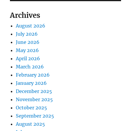
Archives
August 2026
July 2026
June 2026
May 2026
April 2026
March 2026
February 2026
January 2026
December 2025
November 2025
October 2025
September 2025
August 2025