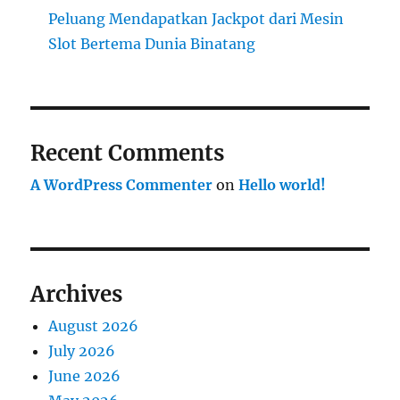
Peluang Mendapatkan Jackpot dari Mesin
Slot Bertema Dunia Binatang
Recent Comments
A WordPress Commenter
on
Hello world!
Archives
August 2026
July 2026
June 2026