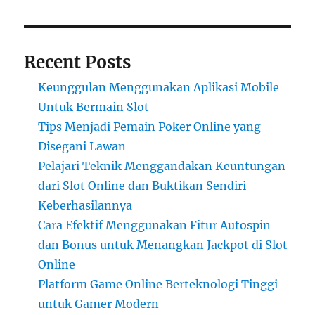
Berlipat
Ganda
Recent Posts
Keunggulan Menggunakan Aplikasi Mobile
Untuk Bermain Slot
Tips Menjadi Pemain Poker Online yang
Disegani Lawan
Pelajari Teknik Menggandakan Keuntungan
dari Slot Online dan Buktikan Sendiri
Keberhasilannya
Cara Efektif Menggunakan Fitur Autospin
dan Bonus untuk Menangkan Jackpot di Slot
Online
Platform Game Online Berteknologi Tinggi
untuk Gamer Modern