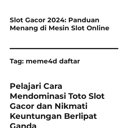
Slot Gacor 2024: Panduan
Menang di Mesin Slot Online
Tag:
meme4d daftar
Pelajari Cara
Mendominasi Toto Slot
Gacor dan Nikmati
Keuntungan Berlipat
Ganda