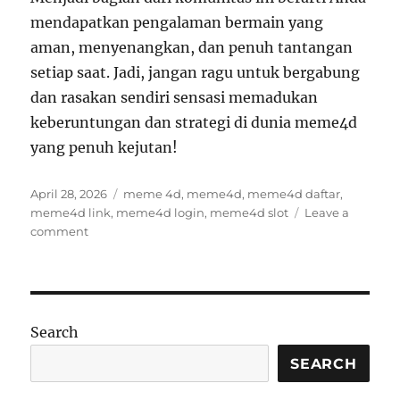
mendapatkan pengalaman bermain yang
aman, menyenangkan, dan penuh tantangan
setiap saat. Jadi, jangan ragu untuk bergabung
dan rasakan sendiri sensasi memadukan
keberuntungan dan strategi di dunia meme4d
yang penuh kejutan!
Posted
Tags
April 28, 2026
meme 4d
,
meme4d
,
meme4d daftar
,
on
meme4d link
,
meme4d login
,
meme4d slot
Leave a
on
comment
Pelajari
Cara
Mendominasi
Toto
Slot
Search
Gacor
dan
SEARCH
Nikmati
Keuntungan