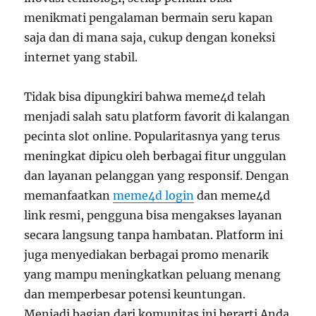
menikmati pengalaman bermain seru kapan
saja dan di mana saja, cukup dengan koneksi
internet yang stabil.
Tidak bisa dipungkiri bahwa meme4d telah
menjadi salah satu platform favorit di kalangan
pecinta slot online. Popularitasnya yang terus
meningkat dipicu oleh berbagai fitur unggulan
dan layanan pelanggan yang responsif. Dengan
memanfaatkan
meme4d login
dan meme4d
link resmi, pengguna bisa mengakses layanan
secara langsung tanpa hambatan. Platform ini
juga menyediakan berbagai promo menarik
yang mampu meningkatkan peluang menang
dan memperbesar potensi keuntungan.
Menjadi bagian dari komunitas ini berarti Anda