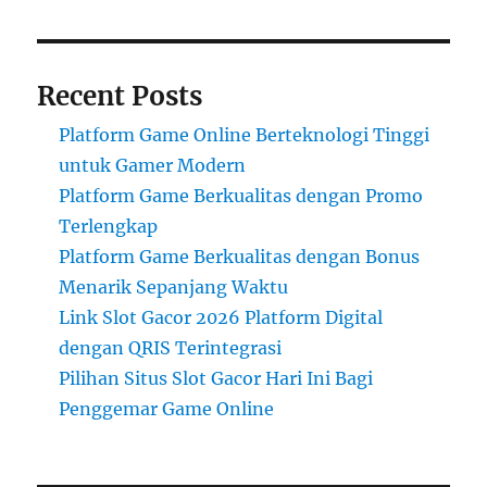
Berlipat
Ganda
Recent Posts
Platform Game Online Berteknologi Tinggi
untuk Gamer Modern
Platform Game Berkualitas dengan Promo
Terlengkap
Platform Game Berkualitas dengan Bonus
Menarik Sepanjang Waktu
Link Slot Gacor 2026 Platform Digital
dengan QRIS Terintegrasi
Pilihan Situs Slot Gacor Hari Ini Bagi
Penggemar Game Online