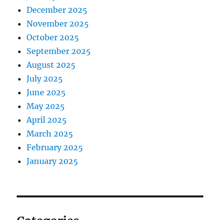
December 2025
November 2025
October 2025
September 2025
August 2025
July 2025
June 2025
May 2025
April 2025
March 2025
February 2025
January 2025