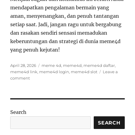
mendapatkan pengalaman bermain yang
aman, menyenangkan, dan penuh tantangan
setiap saat. Jadi, jangan ragu untuk bergabung
dan rasakan sendiri sensasi memadukan
keberuntungan dan strategi di dunia meme4d
yang penuh kejutan!
Posted
Tags
April 28, 2026
meme 4d
,
meme4d
,
meme4d daftar
,
on
meme4d link
,
meme4d login
,
meme4d slot
Leave a
on
comment
Pelajari
Cara
Mendominasi
Toto
Slot
Search
Gacor
dan
SEARCH
Nikmati
Keuntungan