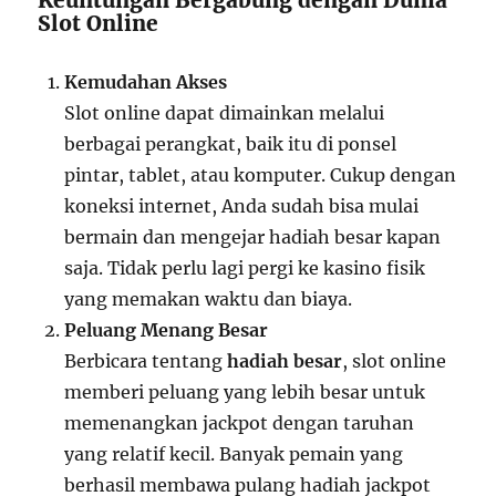
Keuntungan Bergabung dengan Dunia
Slot Online
Kemudahan Akses
Slot online dapat dimainkan melalui
berbagai perangkat, baik itu di ponsel
pintar, tablet, atau komputer. Cukup dengan
koneksi internet, Anda sudah bisa mulai
bermain dan mengejar hadiah besar kapan
saja. Tidak perlu lagi pergi ke kasino fisik
yang memakan waktu dan biaya.
Peluang Menang Besar
Berbicara tentang
hadiah besar
, slot online
memberi peluang yang lebih besar untuk
memenangkan jackpot dengan taruhan
yang relatif kecil. Banyak pemain yang
berhasil membawa pulang hadiah jackpot