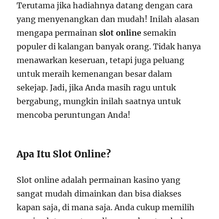
Terutama jika hadiahnya datang dengan cara
yang menyenangkan dan mudah! Inilah alasan
mengapa permainan
slot online
semakin
populer di kalangan banyak orang. Tidak hanya
menawarkan keseruan, tetapi juga peluang
untuk meraih kemenangan besar dalam
sekejap. Jadi, jika Anda masih ragu untuk
bergabung, mungkin inilah saatnya untuk
mencoba peruntungan Anda!
Apa Itu Slot Online?
Slot online adalah permainan kasino yang
sangat mudah dimainkan dan bisa diakses
kapan saja, di mana saja. Anda cukup memilih