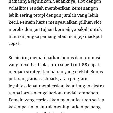
hadiahnya signifikan. Sebaliknya, slot dengan
volatilitas rendah memberikan kemenangan
lebih sering tetapi dengan jumlah yang lebih
kecil. Pemain harus menyesuaikan pilihan slot
mereka dengan tujuan bermain, apakah untuk
hiburan jangka panjang atau mengejar jackpot
cepat.
Selain itu, memanfaatkan bonus dan promosi
yang tersedia di platform seperti
ulti88
dapat
menjadi strategi tambahan yang efektif. Bonus
putaran gratis, cashback, atau program
loyalitas dapat memberikan keuntungan ekstra
tanpa harus mengeluarkan modal tambahan.
Pemain yang cerdas akan memanfaatkan setiap
kesempatan ini untuk meningkatkan peluang