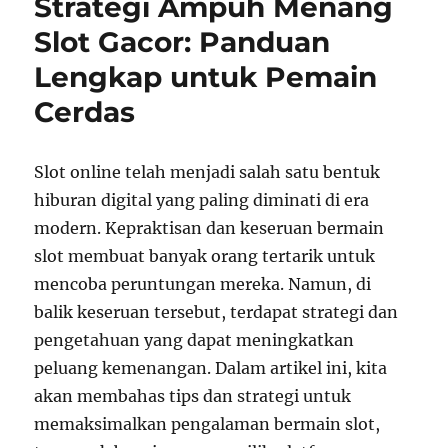
Strategi Ampuh Menang
Slot
Online
Slot Gacor: Panduan
dan
Lengkap untuk Pemain
Menangkan
Hadiah
Cerdas
Besar
Slot online telah menjadi salah satu bentuk
hiburan digital yang paling diminati di era
modern. Kepraktisan dan keseruan bermain
slot membuat banyak orang tertarik untuk
mencoba peruntungan mereka. Namun, di
balik keseruan tersebut, terdapat strategi dan
pengetahuan yang dapat meningkatkan
peluang kemenangan. Dalam artikel ini, kita
akan membahas tips dan strategi untuk
memaksimalkan pengalaman bermain slot,