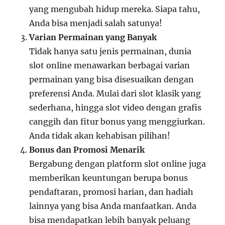
yang mengubah hidup mereka. Siapa tahu,
Anda bisa menjadi salah satunya!
Varian Permainan yang Banyak
Tidak hanya satu jenis permainan, dunia
slot online menawarkan berbagai varian
permainan yang bisa disesuaikan dengan
preferensi Anda. Mulai dari slot klasik yang
sederhana, hingga slot video dengan grafis
canggih dan fitur bonus yang menggiurkan.
Anda tidak akan kehabisan pilihan!
Bonus dan Promosi Menarik
Bergabung dengan platform slot online juga
memberikan keuntungan berupa bonus
pendaftaran, promosi harian, dan hadiah
lainnya yang bisa Anda manfaatkan. Anda
bisa mendapatkan lebih banyak peluang