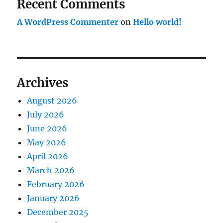
Recent Comments
A WordPress Commenter
on
Hello world!
Archives
August 2026
July 2026
June 2026
May 2026
April 2026
March 2026
February 2026
January 2026
December 2025